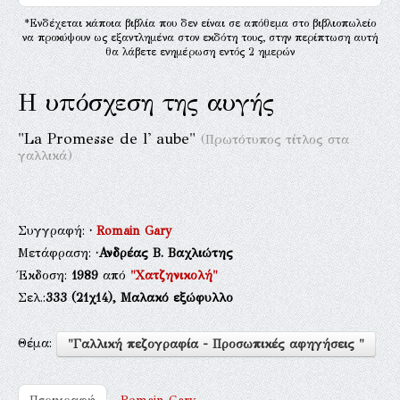
*Ενδέχεται κάποια βιβλία που δεν είναι σε απόθεμα στο βιβλιοπωλείο
να προκύψουν ως εξαντλημένα στον εκδότη τους, στην περίπτωση αυτή
θα λάβετε ενημέρωση εντός 2 ημερών
Η υπόσχεση της αυγής
"La Promesse de l' aube"
(Πρωτότυπος τίτλος στα
γαλλικά)
Συγγραφή:
·
Romain Gary
Μετάφραση:
·Ανδρέας Β. Βαχλιώτης
Έκδοση:
1989
από
"Χατζηνικολή"
Σελ.:
333
(21χ14),
Μαλακό εξώφυλλο
Θέμα:
"Γαλλική πεζογραφία - Προσωπικές αφηγήσεις "