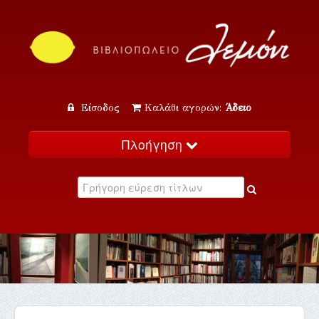
Είσοδος
Καλάθι αγορών:
Άδειο
Πλοήγηση
Αρχική
Κατάλογος
Νέα
Εκδηλώσεις
Επικοινωνία