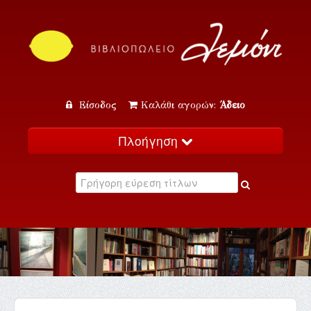
Είσοδος
Καλάθι αγορών:
Άδειο
Πλοήγηση
Αρχική
Κατάλογος
Νέα
Εκδηλώσεις
Επικοινωνία