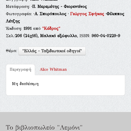
Μετάφραση:
·Π. Μερεμέτης - Φιορεντίνος
Φωτογραφία:
·Α. Σπυρόπουλος
·
Γιώργος Σφήκας
·Φίλιππος
Λέτζης
Έκδοση:
1991
από
"Κέδρος"
Σελ.:
206
(24χ16),
Μαλακό εξώφυλλο
, ISBN:
960-04-0229-9
Θέμα:
"Ελλάς - Ταξιδιωτικοί οδηγοί"
Περιγραφή
Alice Whitman
Μη διαθέσιμη
Το βιβλιοπωλείο "Λεμόνι"