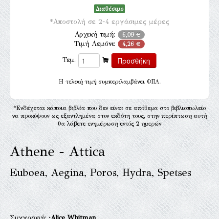
Διαθέσιμο
*Αποστολή σε 2-4 εργάσιμες μέρες
Αρχική τιμή:
6,09 €
Τιμή Λεμόνι:
4,26 €
Τεμ.
H τελική τιμή συμπεριλαμβάνει ΦΠΑ.
*Ενδέχεται κάποια βιβλία που δεν είναι σε απόθεμα στο βιβλιοπωλείο
να προκύψουν ως εξαντλημένα στον εκδότη τους, στην περίπτωση αυτή
θα λάβετε ενημέρωση εντός 2 ημερών
Athene - Attica
Euboea, Aegina, Poros, Hydra, Spetses
Συγγραφή:
·Alice Whitman