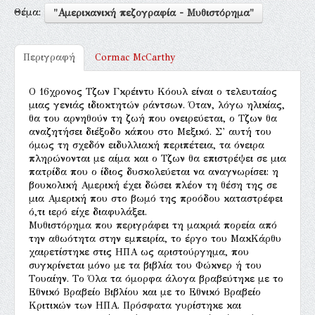
Θέμα:
"Αμερικανική πεζογραφία - Μυθιστόρημα"
Περιγραφή
Cormac McCarthy
O 16χρονος Tζων Γκρέιντυ Kόουλ είναι ο τελευταίος
μιας γενιάς ιδιοκτητών ράντσων. Όταν, λόγω ηλικίας,
θα του αρνηθούν τη ζωή που ονειρεύεται, ο Tζων θα
αναζητήσει διέξοδο κάπου στο Mεξικό. Σ' αυτή του
όμως τη σχεδόν ειδυλλιακή περιπέτεια, τα όνειρα
πληρώνονται με αίμα και ο Tζων θα επιστρέψει σε μια
πατρίδα που ο ίδιος δυσκολεύεται να αναγνωρίσει: η
βουκολική Aμερική έχει δώσει πλέον τη θέση της σε
μια Aμερική που στο βωμό της προόδου καταστρέφει
ό,τι ιερό είχε διαφυλάξει.
Mυθιστόρημα που περιγράφει τη μακριά πορεία από
την αθωότητα στην εμπειρία, το έργο του MακKάρθυ
χαιρετίστηκε στις HΠA ως αριστούργημα, που
συγκρίνεται μόνο με τα βιβλία του Φώκνερ ή του
Tουαίην. Tο Όλα τα όμορφα άλογα βραβεύτηκε με το
Eθνικό Bραβείο Bιβλίου και με το Eθνικό Bραβείο
Kριτικών των HΠA. Πρόσφατα γυρίστηκε και