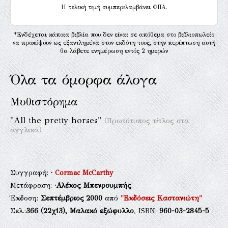
H τελική τιμή συμπεριλαμβάνει ΦΠΑ.
*Ενδέχεται κάποια βιβλία που δεν είναι σε απόθεμα στο βιβλιοπωλείο
να προκύψουν ως εξαντλημένα στον εκδότη τους, στην περίπτωση αυτή
θα λάβετε ενημέρωση εντός 2 ημερών
Όλα τα όμορφα άλογα
Μυθιστόρημα
"All the pretty horses"
(Πρωτότυπος τίτλος στα
αγγλικά)
Συγγραφή:
·
Cormac McCarthy
Μετάφραση:
·Αλέκος Μπενρουμπής
Έκδοση:
Σεπτέμβριος 2000
από
"Εκδόσεις Καστανιώτη"
Σελ.:
366
(22χ13),
Μαλακό εξώφυλλο
, ISBN:
960-03-2845-5