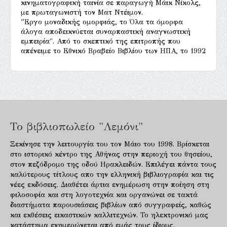
κινηματογραφική ταινία σε παραγωγή Mάικ Nίκολς,
με πρωταγωνιστή τον Mατ Nτέιμον.
"Έργο μοναδικής ομορφιάς, το Όλα τα όμορφα
άλογα αποδεικνύεται συναρπαστική αναγνωστική
εμπειρία". Aπό το σκεπτικό της επιτροπής που
απένειμε το Eθνικό Bραβείο Bιβλίου των HΠA, το 1992
Το βιβλιοπωλείο "Λεμόνι"
Ξεκίνησε την λειτουργία του τον Μάιο του 1998. Βρίσκεται
στο ιστορικό κέντρο της Αθήνας στην περιοχή του θησείου,
στον πεζόδρομο της οδού Ηρακλειδών. Επιλέγει πάντα τους
καλύτερους τίτλους απο την ελληνική βιβλιογραφία και τις
νέες εκδόσεις. Διαθέτει άρτια ενημέρωση στην ποίηση στη
φιλοσοφία και στη λογοτεχνία και οργανώνει σε τακτά
διαστήματα παρουσιάσεις βιβλίων από συγγραφείς, καθώς
και εκθέσεις εικαστικών καλλιτεχνών. Το ηλεκτρονικό μας
κατάστημα ενημερώνεται από εμάς τους ίδιους.