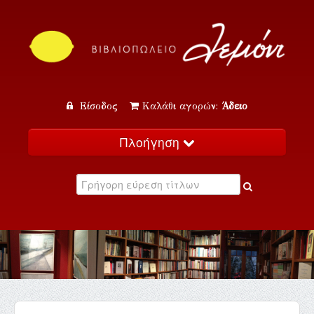
Είσοδος
Καλάθι αγορών:
Άδειο
Πλοήγηση
Αρχική
Κατάλογος
Νέα
Εκδηλώσεις
Επικοινωνία