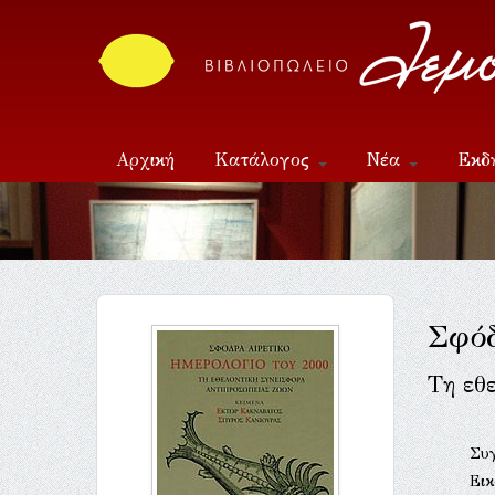
Αρχική
Κατάλογος
Νέα
Εκδ
Επικοινωνία
Σφόδ
Τη εθ
Συ
Ει