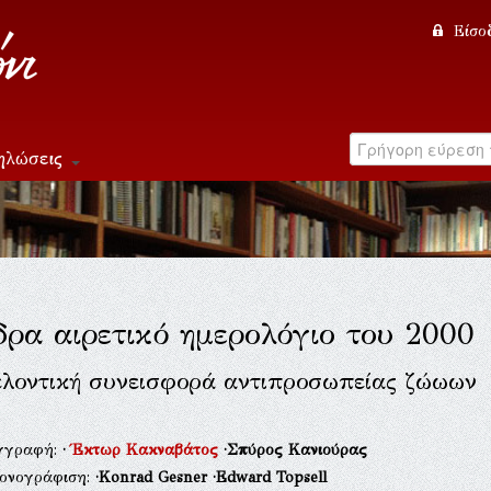
Είσο
ηλώσεις
ρα αιρετικό ημερολόγιο του 2000
ελοντική συνεισφορά αντιπροσωπείας ζώωων
γγραφή:
·
Έκτωρ Κακναβάτος
·Σπύρος Κανιούρας
κονογράφιση:
·Konrad Gesner
·Edward Topsell