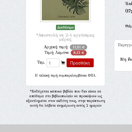
Έκ
(17
Θέ
Διαθέσιμο
*Αποστολή σε 2-4 εργάσιμες
μέρες
Περιγ
Αρχική τιμή:
11,61 €
Τιμή Λεμόνι:
8,13 €
Μη δι
Τεμ.
H τελική τιμή συμπεριλαμβάνει ΦΠΑ.
*Ενδέχεται κάποια βιβλία που δεν είναι σε
απόθεμα στο βιβλιοπωλείο να προκύψουν ως
εξαντλημένα στον εκδότη τους, στην περίπτωση
αυτή θα λάβετε ενημέρωση εντός 2 ημερών