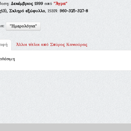
δοση:
Δεκέμβριος 1999
από
"Άγρα"
χ13),
Σκληρό εξώφυλλο
, ISBN:
960-325-327-8
μα:
"Ημερολόγια"
ραφή
Άλλοι τίτλοι από
Σπύρος Κανιούρας
αθέσιμη