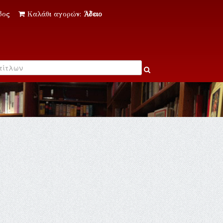
δος
Καλάθι αγορών:
Άδειο