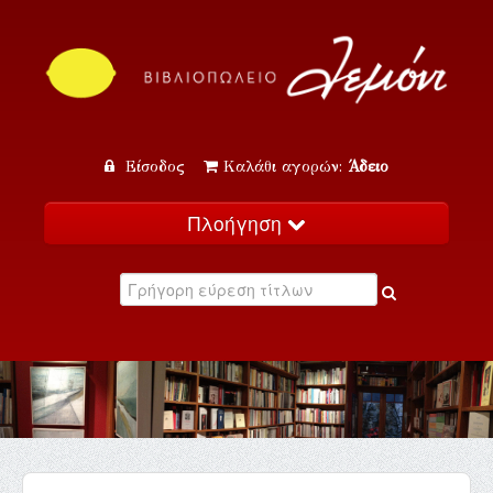
Είσοδος
Καλάθι αγορών:
Άδειο
Πλοήγηση
Αρχική
Κατάλογος
Νέα
Εκδηλώσεις
Επικοινωνία