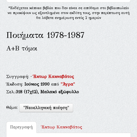
*Ενδέχεται κάποια βιβλία που δεν είναι σε απόθεμα στο βιβλιοπωλείο
να προκύψουν ως εξαντλημένα στον εκδότη τους, στην περίπτωση αυτή
θα λάβετε ενημέρωση εντός 2 ημερών
Ποιήματα 1978-1987
Α+Β τόμοι
Συγγραφή:
·
Έκτωρ Κακναβάτος
Έκδοση:
Ιούνιος 1990
από
"Άγρα"
Σελ.:
318
(17χ12),
Μαλακό εξώφυλλο
Θέμα:
"Νεοελληνική ποίηση"
Περιγραφή
Έκτωρ Κακναβάτος