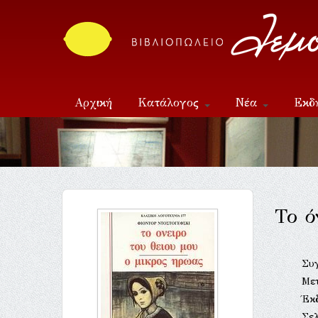
Αρχική
Κατάλογος
Νέα
Εκδ
Επικοινωνία
Το ό
Συ
Με
Έκ
Σελ