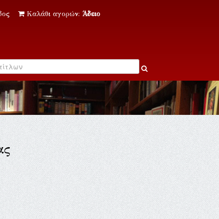
δος
Καλάθι αγορών:
Άδειο
ας