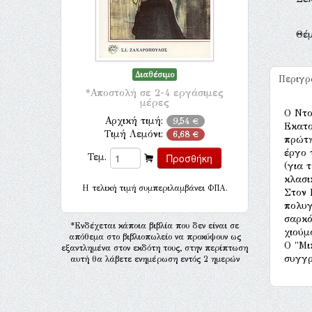
Θέ
Διαθέσιμο
Περιγ
*Αποστολή σε 2-4 εργάσιμες
μέρες
Ο Ντο
Αρχική τιμή:
9,54 €
Εκατο
Τιμή Λεμόνι:
6,68 €
πρώτη
έργο 
Τεμ.
(για 
κλασι
H τελική τιμή συμπεριλαμβάνει ΦΠΑ.
Στον 
πολυγ
σαρκά
*Ενδέχεται κάποια βιβλία που δεν είναι σε
χιούμ
απόθεμα στο βιβλιοπωλείο να προκύψουν ως
Ο "Μι
εξαντλημένα στον εκδότη τους, στην περίπτωση
συγγρ
αυτή θα λάβετε ενημέρωση εντός 2 ημερών