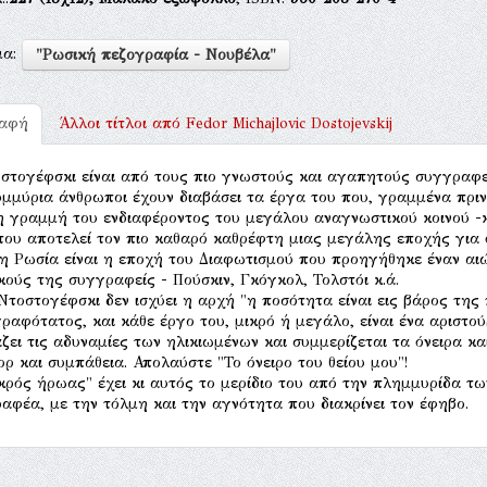
μα:
"Ρωσική πεζογραφία - Νουβέλα"
ραφή
Άλλοι τίτλοι από
Fedor Michajlovic Dostojevskij
στογέφσκι είναι από τους πιο γνωστούς και αγαπητούς συγγραφε
μμύρια άνθρωποι έχουν διαβάσει τα έργα του που, γραμμένα πριν 
 γραμμή του ενδιαφέροντος του μεγάλου αναγνωστικού κοινού -κα
του αποτελεί τον πιο καθαρό καθρέφτη μιας μεγάλης εποχής για 
τη Ρωσία είναι η εποχή του Διαφωτισμού που προηγήθηκε έναν α
κούς της συγγραφείς - Πούσκιν, Γκόγκολ, Τολστόι κ.ά.
Ντοστογέφσκι δεν ισχύει η αρχή "η ποσότητα είναι εις βάρος της 
ραφότατος, και κάθε έργο του, μικρό ή μεγάλο, είναι ένα αριστού
ζει τις αδυναμίες των ηλικιωμένων και συμμερίζεται τα όνειρα κα
ορ και συμπάθεια. Απολαύστε "Το όνειρο του θείου μου"!
κρός ήρωας" έχει κι αυτός το μερίδιο του από την πλημμυρίδα τ
αφέα, με την τόλμη και την αγνότητα που διακρίνει τον έφηβο.