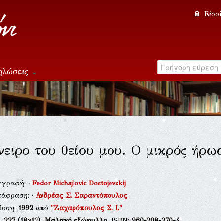
Είσο
ηλώσεις
νειρο του θείου μου. Ο μικρός ήρω
γγραφή:
·
Fedor Michajlovic Dostojevskij
τάφραση:
·
Ανδρέας Σ. Σαραντόπουλος
δοση:
1992
από
"Ζαχαρόπουλος Σ. Ι."
.:
227
(18χ12),
Μαλακό εξώφυλλο
, ISBN:
960-208-270-4