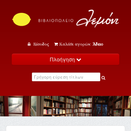
Είσοδος
Καλάθι αγορών:
Άδειο
Πλοήγηση
Αρχική
Κατάλογος
Νέα
Εκδηλώσεις
Επικοινωνία