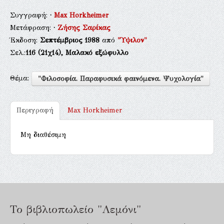
Συγγραφή:
·
Max Horkheimer
Μετάφραση:
·
Ζήσης Σαρίκας
Έκδοση:
Σεπτέμβριος 1988
από
"Ύψιλον"
Σελ.:
116
(21χ14),
Μαλακό εξώφυλλο
Θέμα:
"Φιλοσοφία. Παραφυσικά φαινόμενα. Ψυχολογία"
Περιγραφή
Max Horkheimer
Μη διαθέσιμη
Το βιβλιοπωλείο "Λεμόνι"