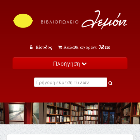
Είσοδος
Καλάθι αγορών:
Άδειο
Πλοήγηση
Αρχική
Κατάλογος
Νέα
Εκδηλώσεις
Επικοινωνία