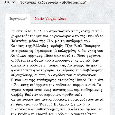
Θέμα:
"Ισπανική πεζογραφία - Μυθιστόρημα"
Περιγραφή
Mario Vargas Llosa
Γουατεμάλα, 1954. Το στρατιωτικό πραξικόπημα που
χρηματοδοτήθηκε και οργανώθηκε από τις Ηνωμένες
Πολιτείες, μέσω της CIA, με τη συνδρομή του
Χασάπη της Ελλάδας, πρέσβη Τζον Έμιλ Πιουριφόι,
ανατρέπει τη δημοκρατικά εκλεγμένη κυβέρνηση του
Χακόμπο Άρμπενς. Πίσω από αυτό το βίαιο γεγονός
κρύβεται ένα ψέμα που παρουσιάστηκε ως αλήθεια
και έκτοτε άλλαξε τη μοίρα της Λατινικής Αμερικής:
η ανυπόστατη κατηγορία, εκ μέρους της κυβέρνησης
Αϊζενχάουερ, σύσσωμου σχεδόν του αμερικανικού
Τύπου και της πανίσχυρης εταιρείας United Fruit, ότι
ο Άρμπενς ενθάρρυνε τον σοβιετικό κομμουνισμό. Το
Άγριοι καιροί είναι ένας κυνικός και αιματοβαμμένος
καμβάς διεθνών συνωμοσιών, προδοτικών
καταστάσεων και αντικρουόμενων συμφερόντων κατά
τη διάρκεια του Ψυχρού Πολέμου. Σε αυτό το
συναρπαστικό μυθιστόρημα, που συνδέεται άμεσα με
την περίφημη Γιορτή του Τράγου, ο νομπελίστας