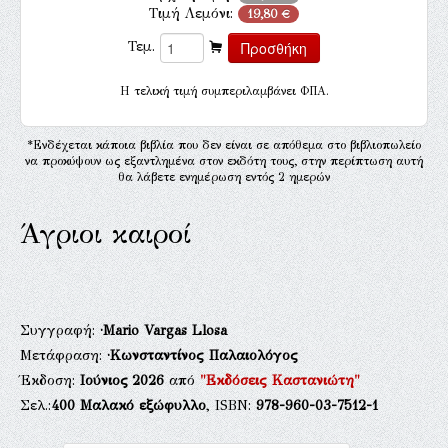
Τιμή Λεμόνι:
19,80 €
Τεμ.
H τελική τιμή συμπεριλαμβάνει ΦΠΑ.
*Ενδέχεται κάποια βιβλία που δεν είναι σε απόθεμα στο βιβλιοπωλείο
να προκύψουν ως εξαντλημένα στον εκδότη τους, στην περίπτωση αυτή
θα λάβετε ενημέρωση εντός 2 ημερών
Άγριοι καιροί
Συγγραφή:
·Mario Vargas Llosa
Μετάφραση:
·Κωνσταντίνος Παλαιολόγος
Έκδοση:
Ιούνιος 2026
από
"Εκδόσεις Καστανιώτη"
Σελ.:
400
Μαλακό εξώφυλλο
, ISBN:
978-960-03-7512-1