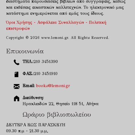
διαστήματα παρουσιάσεις βιβλίων από συγγραφείς, καθώς
και εκθέσεις εικαστικών καλλιτεχνών. Το ηλεκτρονικό μας
κατάστημα ενημερώνεται από εμάς τους ίδιους.
Όροι Χρήσης - Ασφάλεια Συναλλαγών - Πολιτική
επιστροφών
Copyright © 2026 www.lemoni.gr. All Rights Reserved.
Επικοινωνία
ΤΗΛ.:
210 3451390
ΦΑΞ.:
210 3451910
Email:
books@lemoni.gr
Διεύθυνση:
Ηρακλειδών 22, Θησείο 118 51, Αθήνα
Ωράριο βιβλιοπωλείου
ΔΕΥΤΕΡΑ ΕΩΣ ΠΑΡΑΣΚΕΥΗ
09.30 π.μ - 21.30 μ.μ,