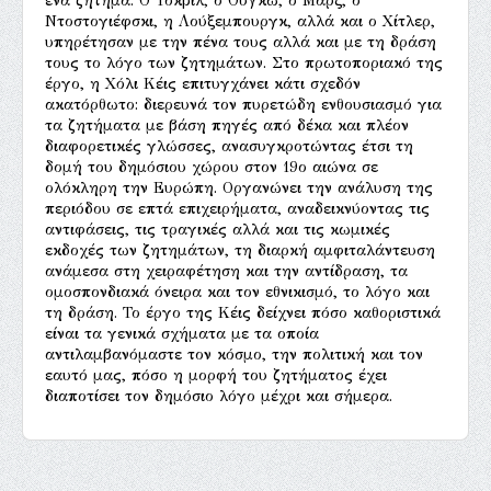
ένα ζήτημα. Ο Τοκβίλ, ο Ουγκώ, ο Μαρξ, ο
Ντοστογιέφσκι, η Λούξεμπουργκ, αλλά και ο Χίτλερ,
υπηρέτησαν με την πένα τους αλλά και με τη δράση
τους το λόγο των ζητημάτων. Στο πρωτοποριακό της
έργο, η Χόλι Κέις επιτυγχάνει κάτι σχεδόν
ακατόρθωτο: διερευνά τον πυρετώδη ενθουσιασμό για
τα ζητήματα με βάση πηγές από δέκα και πλέον
διαφορετικές γλώσσες, ανασυγκροτώντας έτσι τη
δομή του δημόσιου χώρου στον 19ο αιώνα σε
ολόκληρη την Ευρώπη. Οργανώνει την ανάλυση της
περιόδου σε επτά επιχειρήματα, αναδεικνύοντας τις
αντιφάσεις, τις τραγικές αλλά και τις κωμικές
εκδοχές των ζητημάτων, τη διαρκή αμφιταλάντευση
ανάμεσα στη χειραφέτηση και την αντίδραση, τα
ομοσπονδιακά όνειρα και τον εθνικισμό, το λόγο και
τη δράση. Το έργο της Κέις δείχνει πόσο καθοριστικά
είναι τα γενικά σχήματα με τα οποία
αντιλαμβανόμαστε τον κόσμο, την πολιτική και τον
εαυτό μας, πόσο η μορφή του ζητήματος έχει
διαποτίσει τον δημόσιο λόγο μέχρι και σήμερα.