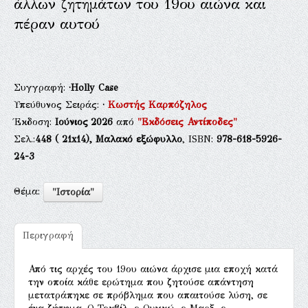
άλλων ζητημάτων του 19ου αιώνα και
πέραν αυτού
Συγγραφή:
·Holly Case
Υπεύθυνος Σειράς:
·
Κωστής Καρπόζηλος
Έκδοση:
Ιούνιος 2026
από
"Εκδόσεις Αντίποδες"
Σελ.:
448
( 21x14),
Μαλακό εξώφυλλο
, ISBN:
978-618-5926-
24-3
Θέμα:
"Ιστορία"
Περιγραφή
Από τις αρχές του 19ου αιώνα άρχισε μια εποχή κατά
την οποία κάθε ερώτημα που ζητούσε απάντηση
μετατράπηκε σε πρόβλημα που απαιτούσε λύση, σε