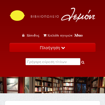
Είσοδος
Καλάθι αγορών:
Άδειο
Πλοήγηση
Αρχική
Κατάλογος
Νέα
Εκδηλώσεις
Επικοινωνία