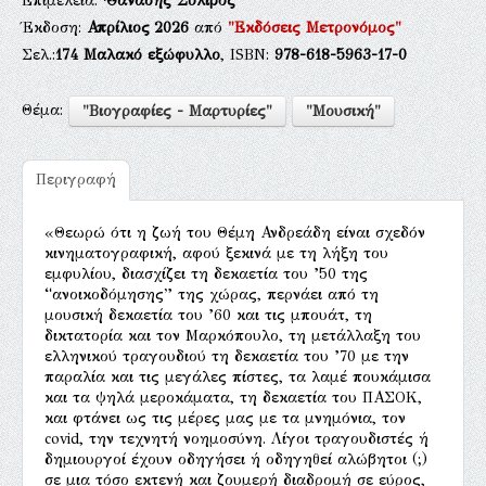
Επιμέλεια:
·Θανάσης Συλιβός
Έκδοση:
Απρίλιος 2026
από
"Εκδόσεις Μετρονόμος"
Σελ.:
174
Μαλακό εξώφυλλο
, ISBN:
978-618-5963-17-0
Θέμα:
"Βιογραφίες - Μαρτυρίες"
"Μουσική"
Περιγραφή
«Θεωρώ ότι η ζωή του Θέμη Ανδρεάδη είναι σχεδόν
κινηματογραφική, αφού ξεκινά με τη λήξη του
εμφυλίου, διασχίζει τη δεκαετία του ’50 της
“ανοικοδόμησης” της χώρας, περνάει από τη
μουσική δεκαετία του ’60 και τις μπουάτ, τη
δικτατορία και τον Μαρκόπουλο, τη μετάλλαξη του
ελληνικού τραγουδιού τη δεκαετία του ’70 με την
παραλία και τις μεγάλες πίστες, τα λαμέ πουκάμισα
και τα ψηλά μεροκάματα, τη δεκαετία του ΠΑΣΟΚ,
και φτάνει ως τις μέρες μας με τα μνημόνια, τον
covid, την τεχνητή νοημοσύνη. Λίγοι τραγουδιστές ή
δημιουργοί έχουν οδηγήσει ή οδηγηθεί αλώβητοι (;)
σε μια τόσο εκτενή και ζουμερή διαδρομή σε εύρος,