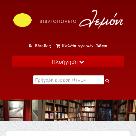
Είσοδος
Καλάθι αγορών:
Άδειο
Πλοήγηση
Αρχική
Κατάλογος
Νέα
Εκδηλώσεις
Επικοινωνία