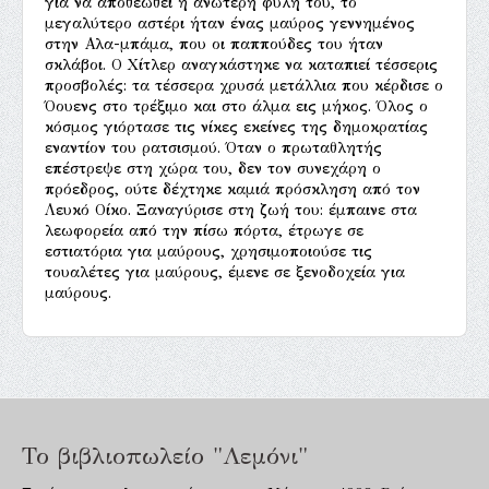
για να αποθεωθεί η ανώτερη φυλή του, το
μεγαλύτερο αστέρι ήταν ένας μαύρος γεννημένος
στην Αλα-μπάμα, που οι παππούδες του ήταν
σκλάβοι. Ο Χίτλερ αναγκάστηκε να καταπιεί τέσσερις
προσβολές: τα τέσσερα χρυσά μετάλλια που κέρδισε ο
Όουενς στο τρέξιμο και στο άλμα εις μήκος. Όλος ο
κόσμος γιόρτασε τις νίκες εκείνες της δημοκρατίας
εναντίον του ρατσισμού. Όταν ο πρωταθλητής
επέστρεψε στη χώρα του, δεν τον συνεχάρη ο
πρόεδρος, ούτε δέχτηκε καμιά πρόσκληση από τον
Λευκό Οίκο. Ξαναγύρισε στη ζωή του: έμπαινε στα
λεωφορεία από την πίσω πόρτα, έτρωγε σε
εστιατόρια για μαύρους, χρησιμοποιούσε τις
τουαλέτες για μαύρους, έμενε σε ξενοδοχεία για
μαύρους.
Το βιβλιοπωλείο "Λεμόνι"