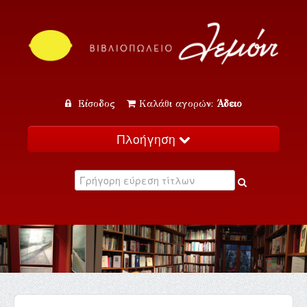
Είσοδος
Καλάθι αγορών:
Άδειο
Πλοήγηση
Αρχική
Κατάλογος
Νέα
Εκδηλώσεις
Επικοινωνία