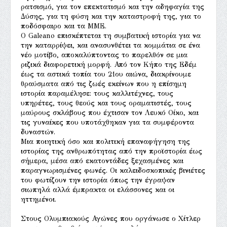
ρατσισμό, για τον επεκτατισμό και την αδηφαγία της
Δύσης, για τη φύση και την καταστροφή της, για το
ποδόσφαιρο και τα ΜΜΕ.
Ο Galeano επισκέπτεται τη συμβατική ιστορία για να
την καταρρίψει, και ανασυνθέτει τα κομμάτια σε ένα
νέο μοτίβο, αποκαλύπτοντας το παρελθόν σε μια
ριζικά διαφορετική μορφή. Από τον Κήπο της Εδέμ
έως τα αστικά τοπία του 21ου αιώνα, διακρίνουμε
θραύσματα από τις ζωές εκείνων που η επίσημη
ιστορία παραμέλησε: τους καλλιτέχνες, τους
υπηρέτες, τους θεούς και τους οραματιστές, τους
μαύρους σκλάβους που έχτισαν τον Λευκό Οίκο, και
τις γυναίκες που υποτάχθηκαν για τα συμφέροντα
δυναστών.
Μια ποιητική όσο και πολιτική επαναφήγηση της
ιστορίας της ανθρωπότητας από την προϊστορία έως
σήμερα, μέσα από εκατοντάδες ξεχασμένες και
παραγνωρισμένες φωνές. Οι καλειδοσκοπικές βινιέτες
του φωτίζουν την ιστορία όπως την έγραψαν
σιωπηλά αλλά έμπρακτα οι ελάσσονες και οι
ηττημένοι.
Στους Ολυμπιακούς Αγώνες που οργάνωσε ο Χίτλερ