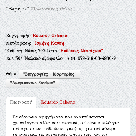
"Espejos"
(Πρωτότυπος τίτλος )
Συγγραφή:
·
Eduardo Galeano
Μετάφραση:
·
Ισμήνη Κανσή
Έκδοση:
Μάιος 2026
από
"Εκδόσεις Μεταίχμιο"
Σελ.:
504
Μαλακό εξώφυλλο
, ISBN:
978-618-03-4830-9
Θέμα:
"Βιογραφίες - Μαρτυρίες"
"Αμερικανικό δοκίμιο"
Περιγραφή
Eduardo Galeano
Σε εξακόσια αφηγήματα που αναπτύσσονται
χρονολογικά αλλά και θεματικά, ο Galeano μιλά για
τον αγώνα του ανθρώπου για ζωή, για τον πόλεμο,
τη φτώχεια, τις κοινωνικές ανισότητες και τον