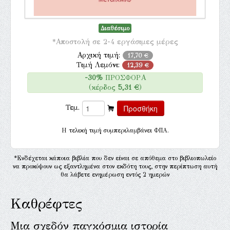
Διαθέσιμο
*Αποστολή σε 2-4 εργάσιμες μέρες
Αρχική τιμή:
17,70 €
Τιμή Λεμόνι:
12,39 €
-30%
ΠΡΟΣΦΟΡΑ
(κέρδος
5,31 €
)
Τεμ.
H τελική τιμή συμπεριλαμβάνει ΦΠΑ.
*Ενδέχεται κάποια βιβλία που δεν είναι σε απόθεμα στο βιβλιοπωλείο
να προκύψουν ως εξαντλημένα στον εκδότη τους, στην περίπτωση αυτή
θα λάβετε ενημέρωση εντός 2 ημερών
Καθρέφτες
Μια σχεδόν παγκόσμια ιστορία