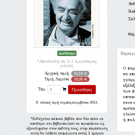
Αν
Έκ
Σελ
Θέ
Περιγ
Διαθέσιμο
*Αποστολή σε 2-4 εργάσιμες
μέρες
Ο παρ
Αρχική τιμή:
21,50 €
να επ
Τιμή Λεμόνι:
19,35 €
γραμμ
εξέλι
Τεμ.
των π
οπτικ
στον 
H τελική τιμή συμπεριλαμβάνει ΦΠΑ.
κριτι
γλώσσ
*Ενδέχεται κάποια βιβλία που δεν είναι σε
ή πολ
απόθεμα στο βιβλιοπωλείο να προκύψουν ως
εξαντλημένα στον εκδότη τους, στην περίπτωση
αυτή θα λάβετε ενημέρωση εντός 2 ημερών