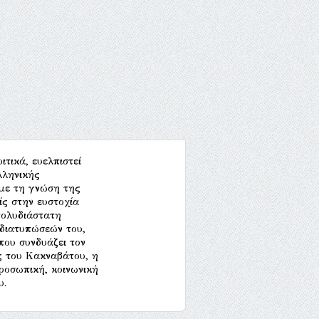
ιτικά, ευελπιστεί
λληνικής
 με τη γνώση της
ίς στην ευστοχία
πολυδιάστατη
 διατυπώσεών του,
που συνδυάζει τον
ος του Κακναβάτου, η
προσωπική, κοινωνική
υ.