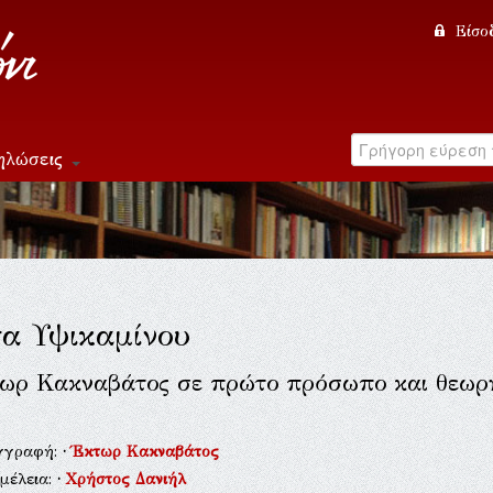
Είσο
ηλώσεις
α Υψικαμίνου
ωρ Κακναβάτος σε πρώτο πρόσωπο και θεωρητ
γγραφή:
·
Έκτωρ Κακναβάτος
μέλεια:
·
Χρήστος Δανιήλ