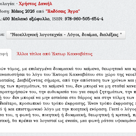
θολογία:
·
Χρήστος Δανιήλ
δοση:
Μάιος 2026
από
"Εκδόσεις Άγρα"
.:
400
Μαλακό εξώφυλλο
, ISBN:
978-960-505-654-4
μα:
"Νεοελληνική λογοτεχνία - Λόγοι, δοκίμια, διαλέξεις "
ραφή
Άλλοι τίτλοι από
Έκτωρ Κακναβάτος
ών τόμος, με επιλεγμένα δοκιμιακά του κείμενα, θεωρητικά και κρ
ανασυστήσει το λόγο του Έκτορα Κακναβάτου στο χώρο της νεοε
ατείας. Διαβάζοντας σήμερα, από την απόσταση των χρόνων και
ξης των πραγμάτων, τα κείμενά του, δεν μπορεί να μη σταθεί κανε
αρατηρήσεών του, την ευθυκρισία του για σειρά ζητημάτων, την 
ή του· δεν μπορεί να μην εστιάσει στο θάρρος και στην τόλμη των
ιδιαίτερο, προσωπικό του τρόπο έκφρασης. Έναν τρόπο έκφρασης 
κό ή και επιστημονικό λόγο με την ποιητική ενόραση. Γιατί ο λόγ
α του, η φωνή του, ποιητική ή δοκιμιακή, θεωρητική ή κριτική, 
ιτική, θα πρέπει να λογιστεί ως ενιαία, μια φωνή ράτσα υψικαμίνο