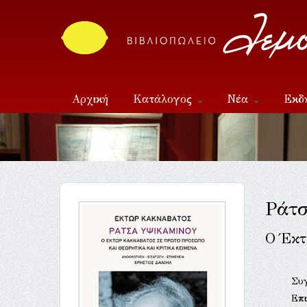
Αρχική
Κατάλογος
Νέα
Εκδ
Επικοινωνία
Ράτσ
Ο Έκτ
Συ
Επι