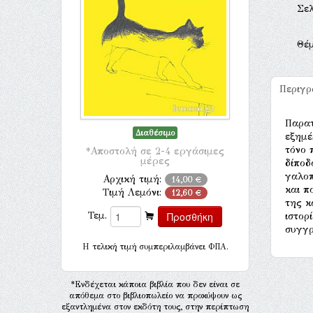
Σελ
Θέ
Περιγ
Παρατ
Διαθέσιμο
εξημέ
τόνο 
*Αποστολή σε 2-4 εργάσιμες
μέρες
δίποδ
γαλοπ
Αρχική τιμή:
14,00 €
και π
Τιμή Λεμόνι:
12,60 €
της κ
Τεμ.
ιστορ
συγγρ
H τελική τιμή συμπεριλαμβάνει ΦΠΑ.
*Ενδέχεται κάποια βιβλία που δεν είναι σε
απόθεμα στο βιβλιοπωλείο να προκύψουν ως
εξαντλημένα στον εκδότη τους, στην περίπτωση