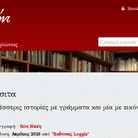
Είσο
ηλώσεις
σιτα
έσσερις ιστορίες με γράμματα και μία με εικό
γγραφή:
·
Εύα Μπέη
δοση:
Απρίλιος 2026
από
"Εκδόσεις Loggia"