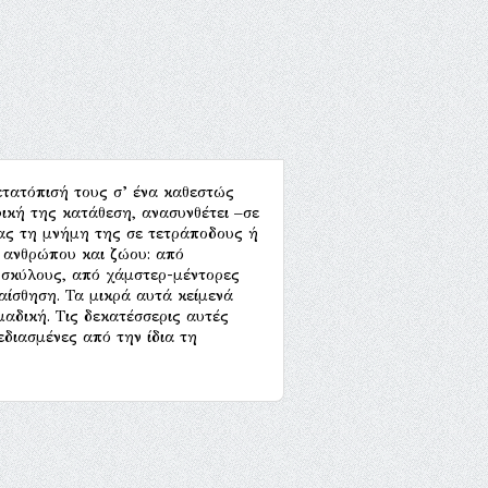
ετατόπισή τους σ’ ένα καθεστώς
ική της κατάθεση, ανασυνθέτει –σε
ας τη μνήμη της σε τετράποδους ή
ύ ανθρώπου και ζώου: από
 σκύλους, από χάμστερ-μέντορες
αίσθηση. Τα μικρά αυτά κείμενά
ομαδική. Τις δεκατέσσερις αυτές
εδιασμένες από την ίδια τη