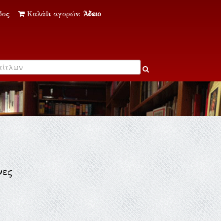
δος
Καλάθι αγορών:
Άδειο
νες