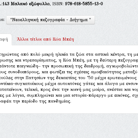
.:
143
Μαλακό εξώφυλλο
, ISBN:
978-618-5855-13-0
μα:
"Νεοελληνική πεζογραφία - Διήγημα "
ραφή
Άλλοι τίτλοι από
Εύα Μπέη
ηρώντας από πολύ μικρή ηλικία τα ζώα στα αστικά κέντρα, τη μ
ρωσης και ντρεσαρίσματος, η Εύα Μπέη, με τη δεύτερη πεζογραφ
πάντοτε παιγνιώδη– την προσωπική της διαδρομή, αγκυροβολώντ
ους συνοδοιπόρους, και φωτίζει τις σχέσεις αμοιβαιότητας μεταξ
ούλες στην Πατησίων της δεκαετίας του ’50 μέχρι ερωτευμένους
οντίκια-συγκατοίκους μέχρι αυτοκτόνες γάτες και άλογα με ενσυν
ατατείνουν, τελικά, προς ένα: την κοινή μας μοίρα, ανέστια και ν
ίες με λόγια, συμπληρώνει και μια ιστορία-πάρεργο με εικόνες, σχ
αφέα την περίοδο της πανδημίας.