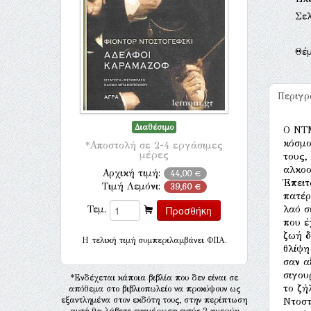
Σελ
Θέ
Περιγ
Διαθέσιμο
O ΝΤΜ
κόσμο
*Αποστολή σε 2-4 εργάσιμες
μέρες
τους,
αλκοο
Αρχική τιμή:
44,00 €
Έπειτ
Τιμή Λεμόνι:
39,60 €
πατέρ
Τεμ.
λαό σ
που έ
ζωή δ
H τελική τιμή συμπεριλαμβάνει ΦΠΑ.
θλίψη
σαν α
σιγου
*Ενδέχεται κάποια βιβλία που δεν είναι σε
το ζή
απόθεμα στο βιβλιοπωλείο να προκύψουν ως
εξαντλημένα στον εκδότη τους, στην περίπτωση
Ντοστ
αυτή θα λάβετε ενημέρωση εντός 2 ημερών