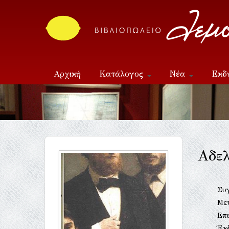
Αρχική
Κατάλογος
Νέα
Εκδ
Επικοινωνία
Αδε
Συ
Με
Επι
Έκ