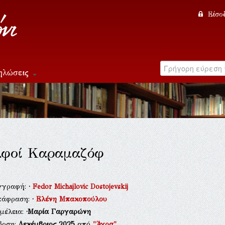
Είσο
ηλώσεις
λφοί Καραμαζόφ
γγραφή:
·
Fedor Michajlovic Dostojevskij
τάφραση:
·
Ελένη Μπακοπούλου
μέλεια:
·Μαρία Γαργαρώνη
δοση:
Δεκέμβριος 2025
από
"Άγρα"