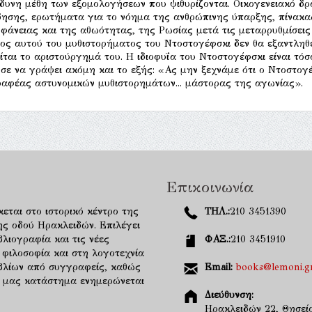
νδυνη μέθη των εξομολογήσεων που ψιθυρίζονται. Οικογενειακό δ
δησης, ερωτήματα για το νόημα της ανθρώπινης ύπαρξης, πίνακα
φάνειας και της αθωότητας, της Ρωσίας μετά τις μεταρρυθμίσεις 
ος αυτού του μυθιστορήματος του Ντοστογέφσκι δεν θα εξαντληθεί
ίται το αριστούργημά του. Η ιδιοφυΐα του Ντοστογέφσκι είναι τ
σε να γράψει ακόμη και το εξής: «Ας μην ξεχνάμε ότι ο Ντοστογέ
αφέας αστυνομικών μυθιστορημάτων... μάστορας της αγωνίας».
Επικοινωνία
κεται στο ιστορικό κέντρο της
ΤΗΛ.:
210 3451390
ης οδού Ηρακλειδών. Επιλέγει
λιογραφία και τις νέες
ΦΑΞ.:
210 3451910
 φιλοσοφία και στη λογοτεχνία
ιβλίων από συγγραφείς, καθώς
Email:
books@lemoni.g
κό μας κατάστημα ενημερώνεται
Διεύθυνση:
Ηρακλειδών 22, Θησείο