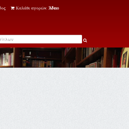
δος
Καλάθι αγορών:
Άδειο