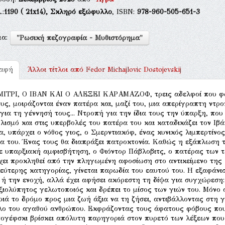
.:
1190
( 21x14),
Σκληρό εξώφυλλο
, ISBN:
978-960-505-651-3
μα:
"Ρωσική πεζογραφία - Μυθιστόρημα"
ραφή
Άλλοι τίτλοι από
Fedor Michajlovic Dostojevskij
ΙΤΡΙ, O IΒAΝ ΚΑI O AΛΕΞΕΙ ΚΑΡΑΜΑΖΟΦ, τρεις αδελφοί που φαι
υς, μοιράζονται έναν πατέρα και, μαζί του, μια απερίγραπτη ντρ
 για τη γέννησή τους... Ντροπή για την ίδια τους την ύπαρξη, που 
λισμό και στις υπερβολές του πατέρα του και καταδικάζει τον Ιβ
α, υπάρχει ο νόθος γιος, ο Σμερντιακόφ, ένας κυνικός λιμπερτίνος
α του. Ένας τους θα διαπράξει πατροκτονία. Καθώς η εξάπλωση τ
ε υπαρξιακή αμφισβήτηση, ο Φιόντορ Πάβλοβιτς, ο πατέρας των 
χει προκληθεί από την πληγωμένη αφοσίωση στο αντικείμενο της 
εύτερης κατηγορίας, γίνεται παρωδία του εαυτού του. Η εξαφάνισ
 ή την ενοχή, αλλά έχει αφήσει ακόρεστη τη δίψα για συγχώρεση: 
ξιολύπητος γελωτοποιός και δρέπει το μίσος των γιών του. Μόνο ο
ριά το δρόμο προς μια ζωή άξια να τη ζήσει, αντιβάλλοντας στη 
λο του αγαθού ανθρώπου. Εκφράζοντας τους άφατους φόβους που
ογέφσκι βρίσκει απόλυτη παρηγοριά στον πυρετό των λέξεων που