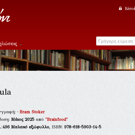
Είσο
ηλώσεις
ula
γγραφή:
·
Bram Stoker
δοση:
Μάιος 2025
από
"Brainfood"
.:
496
Μαλακό εξώφυλλο
, ISBN:
978-618-5903-14-5