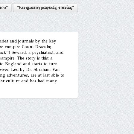
μου"
"Κινηματογραφικές ταινίες"
iaries and journals by the key
the vampire Count Dracula;
ack”) Seward, a psychiatrist; and
mpire. The story is this: a
to England and starts to turn
urvives. Led by Dr. Abraham Van
ng adventures, are at last able to
lar culture and has had many