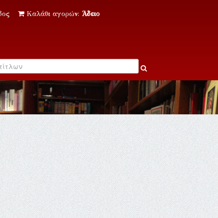
δος
Καλάθι αγορών:
Άδειο