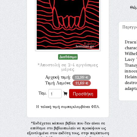
Θέ
Περιγ
Dracul
charac
Wilhel
Διαθέσιμο
Lucy W
*Αποστολή σε 2-4 εργάσιμες
Trans
μέρες
innoce
Helsin
Αρχική τιμή:
12,99 €
destr
Τιμή Λεμόνι:
11,69 €
adapta
Τεμ.
H τελική τιμή συμπεριλαμβάνει ΦΠΑ.
*Ενδέχεται κάποια βιβλία που δεν είναι σε
απόθεμα στο βιβλιοπωλείο να προκύψουν ως
εξαντλημένα στον εκδότη τους, στην περίπτωση