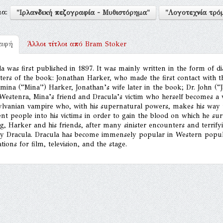
μα:
"Ιρλανδική πεζογραφία - Μυθιστόρημα"
"Λογοτεχνία τρό
ραφή
Άλλοι τίτλοι από
Bram Stoker
a was first published in 1897. It was mainly written in the form of d
ters of the book: Jonathan Harker, who made the first contact with 
mina (“Mina”) Harker, Jonathan’s wife later in the book; Dr. John (“J
estenra, Mina’s friend and Dracula’s victim who herself becomes a va
ylvanian vampire who, with his supernatural powers, makes his way 
nt people into his victims in order to gain the blood on which he s
g, Harker and his friends, after many sinister encounters and terrifyi
oy Dracula. Dracula has become immensely popular in Western popu
tions for film, television, and the stage.