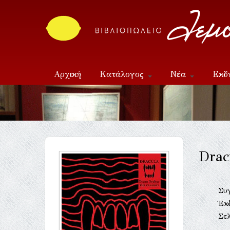
Αρχική
Κατάλογος
Νέα
Εκδ
Επικοινωνία
Drac
Συ
Έκ
Σελ