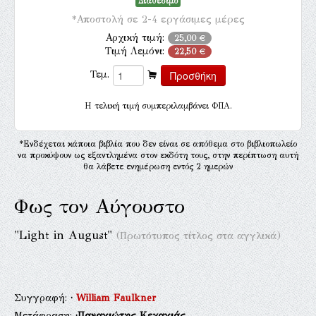
Διαθέσιμο
*Αποστολή σε 2-4 εργάσιμες μέρες
Αρχική τιμή:
25,00 €
Τιμή Λεμόνι:
22,50 €
Τεμ.
H τελική τιμή συμπεριλαμβάνει ΦΠΑ.
*Ενδέχεται κάποια βιβλία που δεν είναι σε απόθεμα στο βιβλιοπωλείο
να προκύψουν ως εξαντλημένα στον εκδότη τους, στην περίπτωση αυτή
θα λάβετε ενημέρωση εντός 2 ημερών
Φως τον Αύγουστο
"Light in August"
(Πρωτότυπος τίτλος στα αγγλικά)
Συγγραφή:
·
William Faulkner
Μετάφραση:
·Παναγιώτης Κεχαγιάς