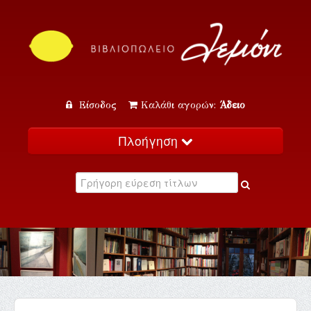
Είσοδος
Καλάθι αγορών:
Άδειο
Πλοήγηση
Αρχική
Κατάλογος
Νέα
Εκδηλώσεις
Επικοινωνία