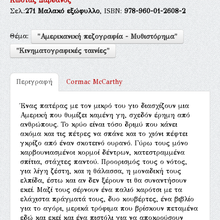
Κώστας Δαρδανός"
Σελ.:
271
Μαλακό εξώφυλλο
, ISBN:
978-960-01-2608-2
Θέμα:
"Αμερικανική πεζογραφία - Μυθιστόρημα"
"Κινηματογραφικές ταινίες"
Περιγραφή
Cormac McCarthy
Ένας πατέρας με τον μικρό του γιο διασχίζουν μια
Αμερική που θυμίζει καμένη γη, σχεδόν έρημη από
ανθρώπους. Το κρύο είναι τόσο δριμύ που κάνει
ακόμα και τις πέτρες να σπάνε και το χιόνι πέφτει
γκρίζο από έναν σκοτεινό ουρανό. Γύρω τους μόνο
καρβουνιασμένοι κορμοί δέντρων, κατεστραμμένα
σπίτια, στάχτες παντού. Προορισμός τους ο νότος,
για λίγη ζέστη, και η θάλασσα, η μοναδική τους
ελπίδα, έστω και αν δεν ξέρουν τι θα συναντήσουν
εκεί. Μαζί τους σέρνουν ένα παλιό καρότσι με τα
ελάχιστα πράγματά τους, δυο κουβέρτες, ένα βιβλίο
για το αγόρι, μερικά τρόφιμα που βρίσκουν πεταμένα
εδώ και εκεί και ένα πιστόλι για να αποκρούσουν