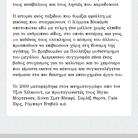
τους κανίβαλους και τους ληστές που καραδοκούν.
Η ιστορία ενός ταξιδιού που θυμίζει εφιάλτη με
εικόνες που στοιχειώνουν. Ο Κόρμακ Μακάρθι
αποτυπώνει εδώ με τόλμη ένα μέλλον χωρίς ελπίδα
για το ανθρώπινο είδος, στο οποίο πατέρας και γιος,
«ο καθένας τους ολόκληρος ο κόσμος του άλλου»,
προσπαθούν να επιβιώσουν χάρη στη δύναμη της
αγάπης. Το βραβευμένο με Πούλιτζερ μυθιστόρημα
του μεγάλου Αμερικανού συγγραφέα είναι ένας
βαθύς στοχασμός για το καλύτερο και το χειρότερο
που είμαστε ικανοί να κάνουμε και συγκαταλέγεται
ανάμεσα στα πιο διάσημα και επιτυχημένα έργα του.
Το 2009 μεταφέρθηκε στον κινηματογράφο από τον
Τζον Χίλκοουτ, με πρωταγωνιστές τους Βίγκο
Μόρτενσεν, Κόντι Σμιτ-Μακφί, Σαρλίζ Θερόν, Γκάι
Πιρς, Ρόμπερτ Ντιβάλ κ.ά.