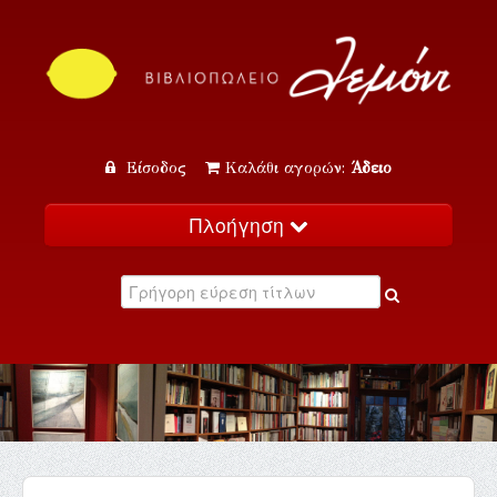
Είσοδος
Καλάθι αγορών:
Άδειο
Πλοήγηση
Αρχική
Κατάλογος
Νέα
Εκδηλώσεις
Επικοινωνία