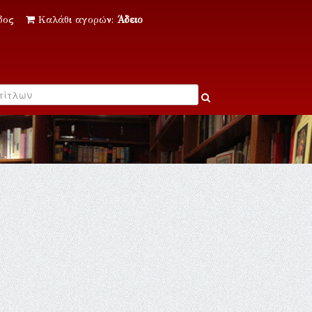
δος
Καλάθι αγορών:
Άδειο