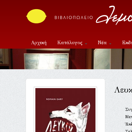
Αρχική
Κατάλογος
Νέα
Εκδ
Επικοινωνία
Λευκ
Συ
Με
Έκ
Σελ