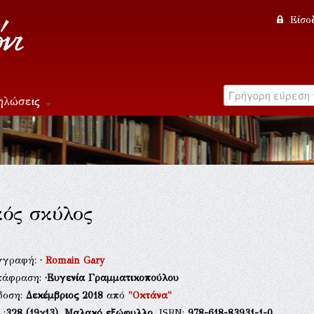
Είσο
ηλώσεις
ός σκύλος
γγραφή:
·
Romain Gary
τάφραση:
·Ευγενία Γραμματικοπούλου
δοση:
Δεκέμβριος 2018
από
"Οκτάνα"
.:
328
(19χ13),
Μαλακό εξώφυλλο
, ISBN:
978-618-83931-1-0