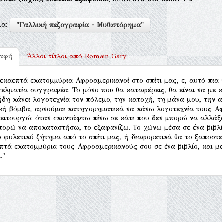
μα:
"Γαλλική πεζογραφία - Μυθιστόρημα"
ραφή
Άλλοι τίτλοι από
Romain Gary
] Δεκαεπτά εκατομμύρια Αφροαμερικανοί στο σπίτι μας, ε, αυτό πια
ελματία συγγραφέα. Το μόνο που θα καταφέρεις, θα είναι να με κ
δη κάνει λογοτεχνία τον πόλεμο, την κατοχή, τη μάνα μου, την 
κή βόμβα, αρνούμαι κατηγορηματικά να κάνω λογοτεχνία τους Αφ
ειτουργώ: όταν σκοντάφτω πίνω σε κάτι που δεν μπορώ να αλλάξ
πορώ να αποκαταστήσω, το εξαφανίζω. Το χώνω μέσα σε ένα βιβλίο. 
ο φυλετικό ζήτημα από το σπίτι μας, ή διαφορετικά θα το ξαποσ
πτά εκατομμύρια τους Αφροαμερικανούς σου σε ένα βιβλίο, και με
."