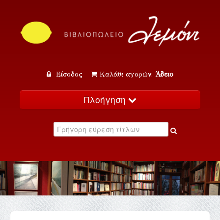
Είσοδος
Καλάθι αγορών:
Άδειο
Πλοήγηση
Αρχική
Κατάλογος
Νέα
Εκδηλώσεις
Επικοινωνία