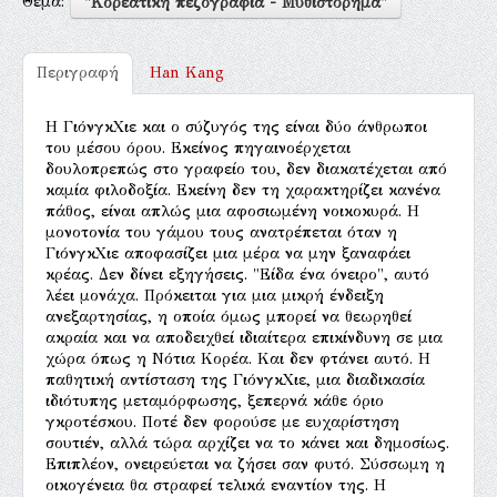
Θέμα:
"Κορεατική πεζογραφία - Μυθιστόρημα"
Περιγραφή
Han Kang
Η ΓιόνγκΧιε και ο σύζυγός της είναι δύο άνθρωποι
του μέσου όρου. Εκείνος πηγαινοέρχεται
δουλοπρεπώς στο γραφείο του, δεν διακατέχεται από
καμία φιλοδοξία. Εκείνη δεν τη χαρακτηρίζει κανένα
πάθος, είναι απλώς μια αφοσιωμένη νοικοκυρά. Η
μονοτονία του γάμου τους ανατρέπεται όταν η
ΓιόνγκΧιε αποφασίζει μια μέρα να μην ξαναφάει
κρέας. Δεν δίνει εξηγήσεις. "Είδα ένα όνειρο", αυτό
λέει μονάχα. Πρόκειται για μια μικρή ένδειξη
ανεξαρτησίας, η οποία όμως μπορεί να θεωρηθεί
ακραία και να αποδειχθεί ιδιαίτερα επικίνδυνη σε μια
χώρα όπως η Νότια Κορέα. Και δεν φτάνει αυτό. Η
παθητική αντίσταση της ΓιόνγκΧιε, μια διαδικασία
ιδιότυπης μεταμόρφωσης, ξεπερνά κάθε όριο
γκροτέσκου. Ποτέ δεν φορούσε με ευχαρίστηση
σουτιέν, αλλά τώρα αρχίζει να το κάνει και δημοσίως.
Επιπλέον, ονειρεύεται να ζήσει σαν φυτό. Σύσσωμη η
οικογένεια θα στραφεί τελικά εναντίον της. Η