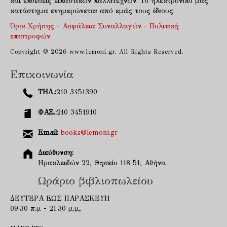
και εκθέσεις εικαστικών καλλιτεχνών. Το ηλεκτρονικό μας
κατάστημα ενημερώνεται από εμάς τους ίδιους.
Όροι Χρήσης - Ασφάλεια Συναλλαγών - Πολιτική
επιστροφών
Copyright © 2026 www.lemoni.gr. All Rights Reserved.
Επικοινωνία
ΤΗΛ.:
210 3451390
ΦΑΞ.:
210 3451910
Email:
books@lemoni.gr
Διεύθυνση:
Ηρακλειδών 22, Θησείο 118 51, Αθήνα
Ωράριο βιβλιοπωλείου
ΔΕΥΤΕΡΑ ΕΩΣ ΠΑΡΑΣΚΕΥΗ
09.30 π.μ - 21.30 μ.μ,