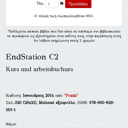
Τεμ.
H τελική τιμή συμπεριλαμβάνει ΦΠΑ.
*Ενδέχεται κάποια βιβλία που δεν είναι σε απόθεμα στο βιβλιοπωλείο
να προκύψουν ως εξαντλημένα στον εκδότη τους, στην περίπτωση αυτή
θα λάβετε ενημέρωση εντός 2 ημερών
EndStation C2
Kurs und arbeitsbuchurs
Έκδοση:
Ιανουάριος 2014
από
"Praxis"
Σελ.:
320
(29x21),
Μαλακό εξώφυλλο
, ISBN:
978-960-826-
163-1
Θέμα: