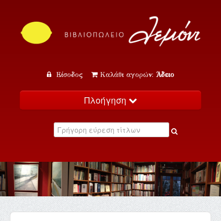
Είσοδος
Καλάθι αγορών:
Άδειο
Πλοήγηση
Αρχική
Κατάλογος
Νέα
Εκδηλώσεις
Επικοινωνία