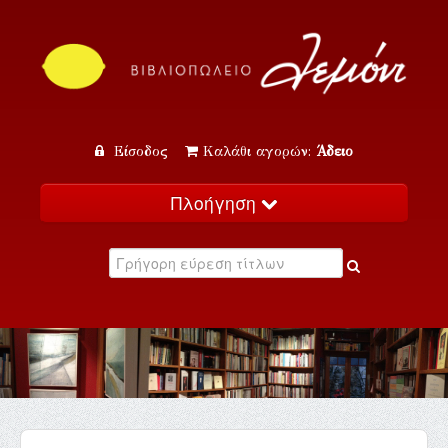
Είσοδος
Καλάθι αγορών:
Άδειο
Πλοήγηση
Αρχική
Κατάλογος
Νέα
Εκδηλώσεις
Επικοινωνία