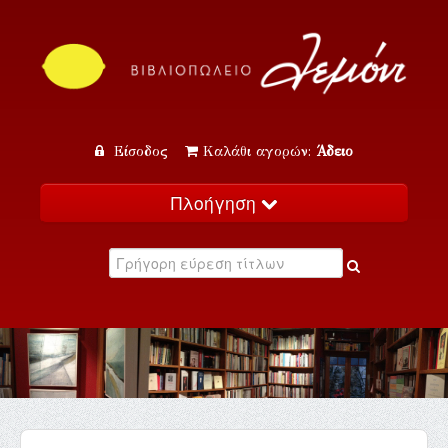
Είσοδος
Καλάθι αγορών:
Άδειο
Πλοήγηση
Αρχική
Κατάλογος
Νέα
Εκδηλώσεις
Επικοινωνία