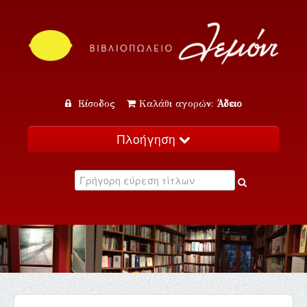
Είσοδος
Καλάθι αγορών:
Άδειο
Πλοήγηση
Αρχική
Κατάλογος
Νέα
Εκδηλώσεις
Επικοινωνία