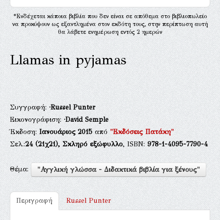
*Ενδέχεται κάποια βιβλία που δεν είναι σε απόθεμα στο βιβλιοπωλείο
να προκύψουν ως εξαντλημένα στον εκδότη τους, στην περίπτωση αυτή
θα λάβετε ενημέρωση εντός 2 ημερών
Llamas in pyjamas
Συγγραφή:
·Russel Punter
Εικονογράφιση:
·David Semple
Έκδοση:
Ιανουάριος 2015
από
"Εκδόσεις Πατάκη"
Σελ.:
24
(21χ21),
Σκληρό εξώφυλλο
, ISBN:
978-1-4095-7790-4
Θέμα:
"Αγγλική γλώσσα - Διδακτικά βιβλία για ξένους"
Περιγραφή
Russel Punter