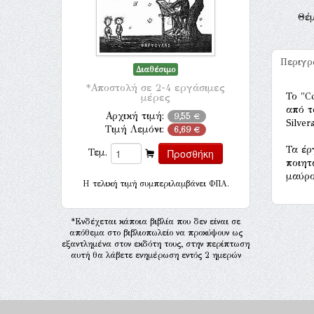
Θέ
Περιγ
Διαθέσιμο
*Αποστολή σε 2-4 εργάσιμες
Το "C
μέρες
από τ
Αρχική τιμή:
9,55 €
Silver
Τιμή Λεμόνι:
6,69 €
Τα έρ
Τεμ.
ποιητ
μαύρο
H τελική τιμή συμπεριλαμβάνει ΦΠΑ.
*Ενδέχεται κάποια βιβλία που δεν είναι σε
απόθεμα στο βιβλιοπωλείο να προκύψουν ως
εξαντλημένα στον εκδότη τους, στην περίπτωση
αυτή θα λάβετε ενημέρωση εντός 2 ημερών