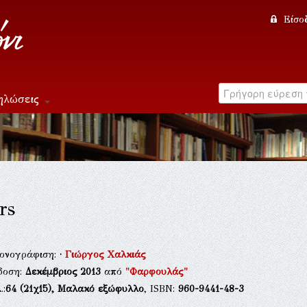
Είσο
ηλώσεις
rs
κονογράφιση:
·
Γιώργος Χαλκιάς
δοση:
Δεκέμβριος 2013
από
"Φαρφουλάς"
.:
64
(21χ15),
Μαλακό εξώφυλλο
, ISBN:
960-9441-48-3