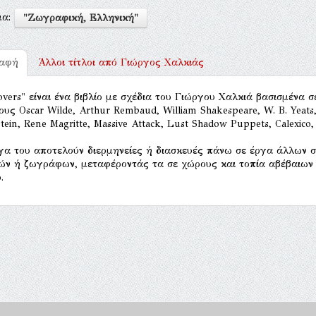
μα:
"Ζωγραφική, Ελληνική"
ραφή
Άλλοι τίτλοι από
Γιώργος Χαλκιάς
overs" είναι ένα βιβλίο με σχέδια του Γιώργου Χαλκιά βασισμένα
ους Oscar Wilde, Arthur Rembaud, William Shakespeare, W. B. Yeats
stein, Rene Magritte, Massive Attack, Lust Shadow Puppets, Calexico,
γα του αποτελούν διερμηνείες ή διασκευές πάνω σε έργα άλλων
ών ή ζωγράφων, μεταφέροντάς τα σε χώρους και τοπία αβέβαιων
.