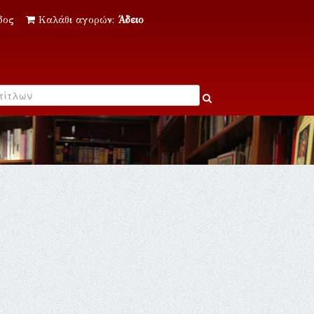
δος
Καλάθι αγορών:
Άδειο