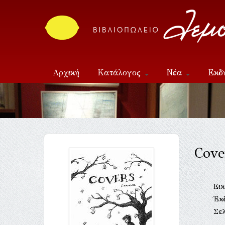
Αρχική
Κατάλογος
Νέα
Εκδ
Επικοινωνία
Cove
Ει
Έκ
Σελ