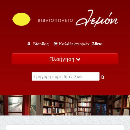
Είσοδος
Καλάθι αγορών:
Άδειο
Πλοήγηση
Αρχική
Κατάλογος
Νέα
Εκδηλώσεις
Επικοινωνία