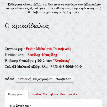
*Ενδέχεται κάποια βιβλία που δεν είναι σε απόθεμα στο βιβλιοπωλείο
να προκύψουν ως εξαντλημένα στον εκδότη τους, στην περίπτωση αυτή
θα λάβετε ενημέρωση εντός 2 ημερών
Ο κροκόδειλος
Συγγραφή:
·
Fedor Michajlovic Dostojevskij
Μετάφραση:
·
Βασίλης Μακρίδης
Έκδοση:
Οκτώβριος 2012
από
"Εντύποις"
Σελ.:
62
Μαλακό εξώφυλλο
, ISBN:
618-5019-00-0
Θέμα:
"Ρωσική πεζογραφία - Νουβέλα"
Περιγραφή
Fedor Michajlovic Dostojevskij
Μη διαθέσιμη