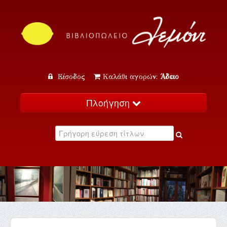
Είσοδος
Καλάθι αγορών:
Άδειο
Πλοήγηση
Αρχική
Κατάλογος
Νέα
Εκδηλώσεις
Επικοινωνία