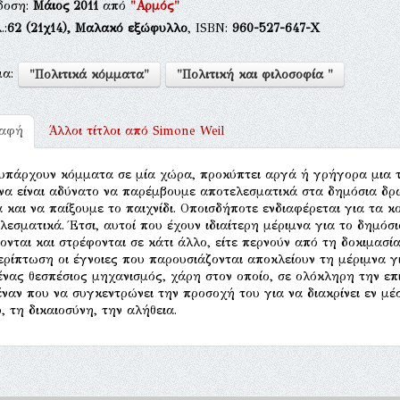
δοση:
Μάιος 2011
από
"Αρμός"
.:
62
(21χ14),
Μαλακό εξώφυλλο
, ISBN:
960-527-647-Χ
μα:
"Πολιτικά κόμματα"
"Πολιτική και φιλοσοφία "
ραφή
Άλλοι τίτλοι από
Simone Weil
υπάρχουν κόμματα σε μία χώρα, προκύπτει αργά ή γρήγορα μια 
να είναι αδύνατο να παρέμβουμε αποτελεσματικά στα δημόσια δρ
 και να παίξουμε το παιχνίδι. Οποισδήποτε ενδιαφέρεται για τα κο
λεσματικά. Έτσι, αυτοί που έχουν ιδιαίτερη μέριμνα για το δημόσι
ονται και στρέφονται σε κάτι άλλο, είτε περνούν από τη δοκιμασ
ερίπτωση οι έγνοιες που παρουσιάζονται αποκλείουν τη μέριμνα γ
 ένας θεσπέσιος μηχανισμός, χάρη στον οποίο, σε ολόκληρη την επ
έναν που να συγκεντρώνει την προσοχή του για να διακρίνει εν 
, τη δικαιοσύνη, την αλήθεια.