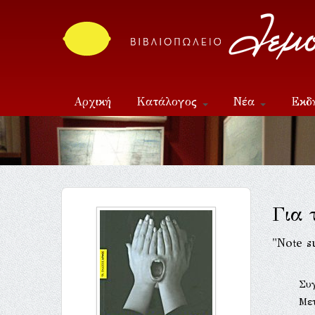
Αρχική
Κατάλογος
Νέα
Εκδ
Επικοινωνία
Για 
"Note s
Συ
Με