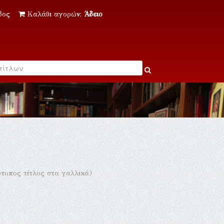
δος
Καλάθι αγορών:
Άδειο
τυπος τίτλος στα γαλλικά)