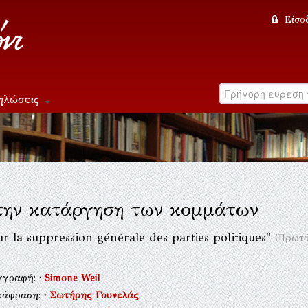
Είσο
ηλώσεις
την κατάργηση των κομμάτων
ur la suppression générale des parties politiques"
(Πρωτό
γγραφή:
·
Simone Weil
τάφραση:
·
Σωτήρης Γουνελάς