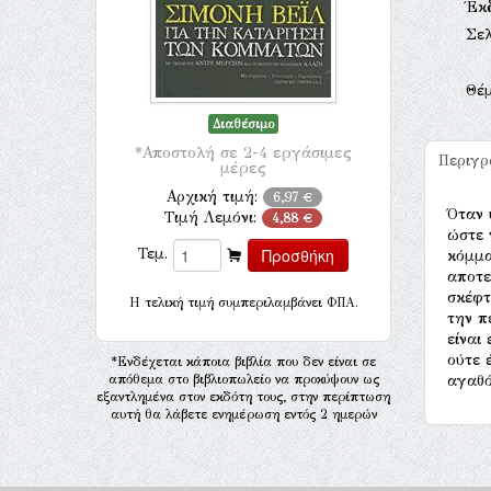
Έκ
Σελ
Θέ
Διαθέσιμο
*Αποστολή σε 2-4 εργάσιμες
Περιγ
μέρες
Αρχική τιμή:
6,97 €
Όταν 
Τιμή Λεμόνι:
4,88 €
ώστε 
Τεμ.
κόμμα
αποτε
σκέφτ
H τελική τιμή συμπεριλαμβάνει ΦΠΑ.
την π
είναι
ούτε 
*Ενδέχεται κάποια βιβλία που δεν είναι σε
απόθεμα στο βιβλιοπωλείο να προκύψουν ως
αγαθό
εξαντλημένα στον εκδότη τους, στην περίπτωση
αυτή θα λάβετε ενημέρωση εντός 2 ημερών