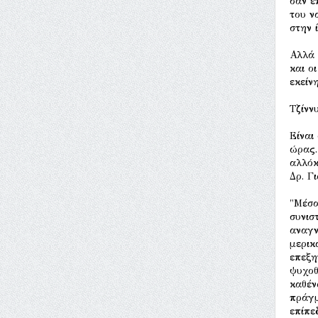
σαν ε
του ν
στην 
Αλλά 
και ο
εκείν
Τζίνν
Είναι
ώρας.
αλλόκ
Δρ. Γ
"Μέσα
συνισ
αναγν
μερικ
επεξη
ψυχοθ
καθέν
πράγμ
επίπε