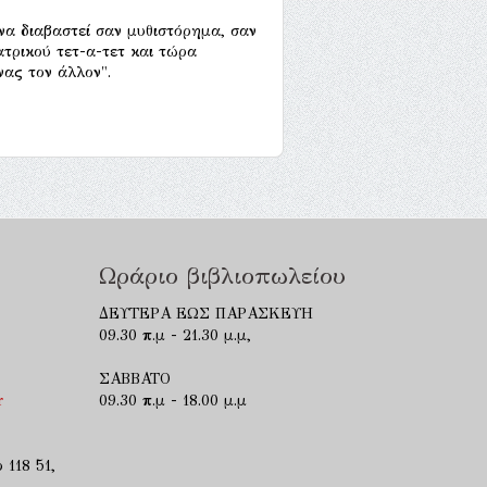
να διαβαστεί σαν μυθιστόρημα, σαν
τρικού τετ-α-τετ και τώρα
νας τον άλλον".
Ωράριο βιβλιοπωλείου
ΔΕΥΤΕΡΑ ΕΩΣ ΠΑΡΑΣΚΕΥΗ
09.30 π.μ - 21.30 μ.μ,
ΣΑΒΒΑΤΟ
r
09.30 π.μ - 18.00 μ.μ
 118 51,