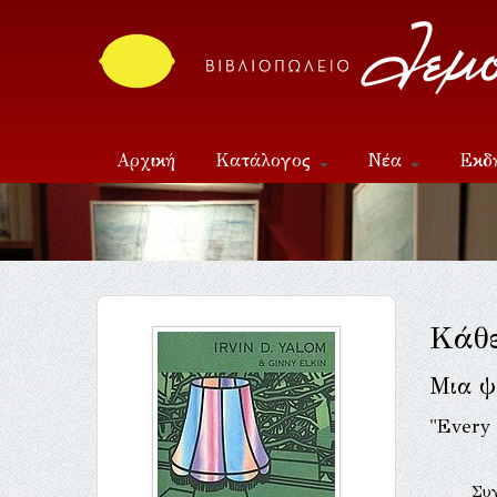
Αρχική
Κατάλογος
Νέα
Εκδ
Επικοινωνία
Κάθε
Μια ψ
"Every 
Συ