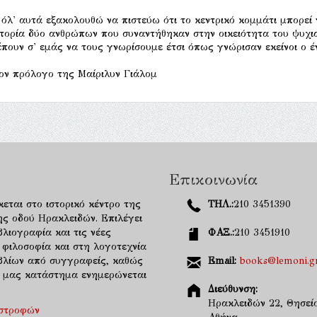
 όλ' αυτά εξακολουθώ να πιστεύω ότι το κεντρικό κομμάτι μπορεί 
στορία δύο ανθρώπων που συναντήθηκαν στην οικειότητα του ψυχια
έπουν σ' εμάς να τους γνωρίσουμε έτσι όπως γνώρισαν εκείνοι ο έ
ον πρόλογο της Μαίριλυν Γιάλομ
Επικοινωνία
κεται στο ιστορικό κέντρο της
ΤΗΛ.:
210 3451390
ης οδού Ηρακλειδών. Επιλέγει
λιογραφία και τις νέες
ΦΑΞ.:
210 3451910
 φιλοσοφία και στη λογοτεχνία
ιβλίων από συγγραφείς, καθώς
Email:
books@lemoni.g
κό μας κατάστημα ενημερώνεται
Διεύθυνση:
Ηρακλειδών 22, Θησείο
ιστροφών