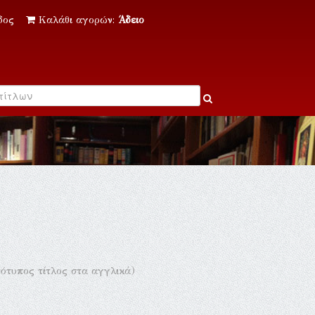
δος
Καλάθι αγορών:
Άδειο
ότυπος τίτλος στα αγγλικά)