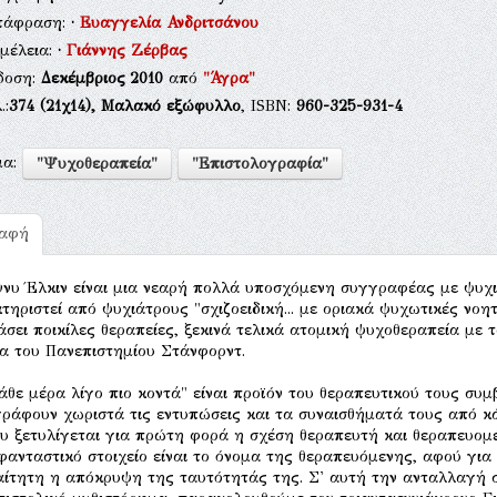
τάφραση:
·
Ευαγγελία Ανδριτσάνου
μέλεια:
·
Γιάννης Ζέρβας
δοση:
Δεκέμβριος 2010
από
"Άγρα"
.:
374
(21χ14),
Μαλακό εξώφυλλο
, ISBN:
960-325-931-4
μα:
"Ψυχοθεραπεία"
"Επιστολογραφία"
ραφή
ννυ Έλκιν είναι μια νεαρή πολλά υποσχόμενη συγγραφέας με ψυχ
τηριστεί από ψυχιάτρους "σχιζοειδική... με οριακά ψυχωτικές νοη
άσει ποικίλες θεραπείες, ξεκινά τελικά ατομική ψυχοθεραπεία με 
ία του Πανεπιστημίου Στάνφορντ.
άθε μέρα λίγο πιο κοντά" είναι προϊόν του θεραπευτικού τους συ
ράφουν χωριστά τις εντυπώσεις και τα συναισθήματά τους από κάθ
ου ξετυλίγεται για πρώτη φορά η σχέση θεραπευτή και θεραπευομ
φανταστικό στοιχείο είναι το όνομα της θεραπευόμενης, αφού γι
ίτητη η απόκρυψη της ταυτότητάς της. Σ' αυτή την ανταλλαγή σ