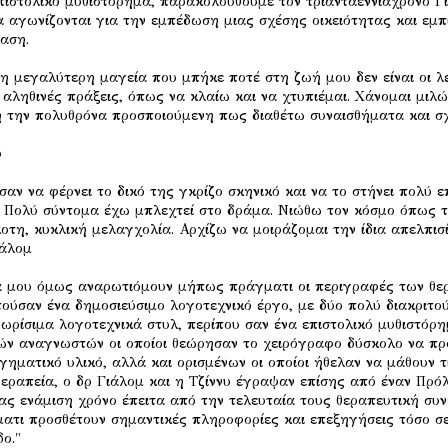
πιστολικό μυθιστόρημα, παρακολουθούμε τον τριανταεννιάχρονο Γ
α αγωνίζονται για την εμπέδωση μιας σχέσης οικειότητας και εμπ
ίαση.
η μεγαλύτερη μαγεία που μπήκε ποτέ στη ζωή μου δεν είναι οι λέ
ι αληθινές πράξεις, όπως να κλαίω και να χτυπιέμαι. Χάνομαι μιλώ
η την πολυθρόνα προσποιούμενη πως διαθέτω συναισθήματα και σ
υ
 σαν να φέρνει το δικό της γκρίζο σκηνικό και να το στήνει πολύ
 Πολύ σύντομα έχω μπλεχτεί στο δράμα. Νιώθω τον κόσμο όπως τον
οτη, κυκλική μελαγχολία. Αρχίζω να μοιράζομαι την ίδια απελπισί
ιάλομ
 μου όμως αναρωτιόμουν μήπως πράγματι οι περιγραφές των θερ
τούσαν ένα δημοσιεύσιμο λογοτεχνικό έργο, με δύο πολύ διακριτο
ωρίσιμα λογοτεχνικά στυλ, περίπου σαν ένα επιστολικό μυθιστόρημ
ών αναγνωστών οι οποίοι θεώρησαν το χειρόγραφο δύσκολο να πρ
γηματικό υλικό, αλλά και ορισμένων οι οποίοι ήθελαν να μάθουν τ
εραπεία, ο δρ Γιάλομ και η Τζίννυ έγραψαν επίσης από έναν Πρό
ας ενάμιση χρόνο έπειτα από την τελευταία τους θεραπευτική συ
ατι προσθέτουν σημαντικές πληροφορίες και επεξηγήσεις τόσο σε
δο."