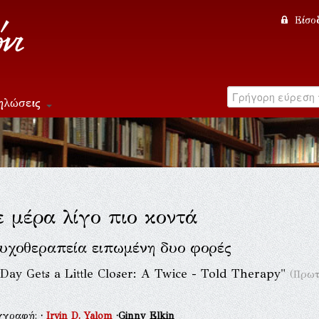
Είσο
ηλώσεις
 μέρα λίγο πιο κοντά
υχοθεραπεία ειπωμένη δυο φορές
Day Gets a Little Closer: A Twice - Told Therapy"
(Πρωτ
γγραφή:
·
Irvin D. Yalom
·Ginny Elkin