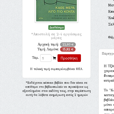
Με
Επι
Έκ
Σελ
Διαθέσιμο
*Αποστολή σε 2-4 εργάσιμες
Θέ
μέρες
Αρχική τιμή:
22,60 €
Τιμή Λεμόνι:
15,82 €
Περιγ
Τεμ.
Η Τζί
H τελική τιμή συμπεριλαμβάνει ΦΠΑ.
χαρακ
δοκιμ
ιατρε
*Ενδέχεται κάποια βιβλία που δεν είναι σε
απόθεμα στο βιβλιοπωλείο να προκύψουν ως
Το "Κ
εξαντλημένα στον εκδότη τους, στην περίπτωση
καταγ
αυτή θα λάβετε ενημέρωση εντός 2 ημερών
βιβλί
μόνο 
απαρα