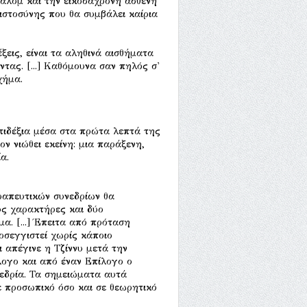
ιάλομ και την εικοσάχρονη ασθενή
ιστοσύνης που θα συμβάλει καίρια
ξεις, είναι τα αληθινά αισθήματα
ντας. [...] Καθόμουνα σαν πηλός σ'
χήμα.
 επιδέξια μέσα στα πρώτα λεπτά της
 νιώθει εκείνη: μια παράξενη,
α.
απευτικών συνεδρίων θα
ύς χαρακτήρες και δύο
α. [...] Έπειτα από πρόταση
οσεγγιστεί χωρίς κάποιο
ι απέγινε η Τζίννυ μετά την
λογο και από έναν Επίλογο ο
νεδρία. Τα σημειώματα αυτά
 προσωπικό όσο και σε θεωρητικό