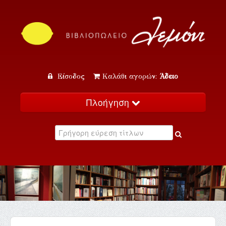
Είσοδος
Καλάθι αγορών:
Άδειο
Πλοήγηση
Αρχική
Κατάλογος
Νέα
Εκδηλώσεις
Επικοινωνία