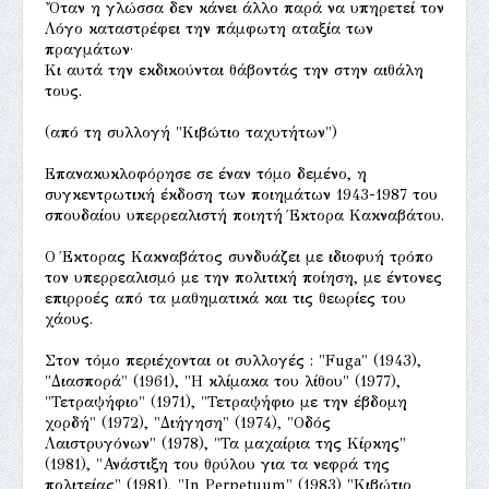
'Όταν η γλώσσα δεν κάνει άλλο παρά να υπηρετεί τον
Λόγο καταστρέφει την πάμφωτη αταξία των
πραγμάτων·
Κι αυτά την εκδικούνται θάβοντάς την στην αιθάλη
τους.
(από τη συλλογή "Κιβώτιο ταχυτήτων")
Επανακυκλοφόρησε σε έναν τόμο δεμένο, η
συγκεντρωτική έκδοση των ποιημάτων 1943-1987 του
σπουδαίου υπερρεαλιστή ποιητή Έκτορα Κακναβάτου.
Ο Έκτορας Κακναβάτος συνδυάζει με ιδιοφυή τρόπο
τον υπερρεαλισμό με την πολιτική ποίηση, με έντονες
επιρροές από τα μαθηματικά και τις θεωρίες του
χάους.
Στον τόμο περιέχονται οι συλλογές : "Fuga" (1943),
"Διασπορά" (1961), "Η κλίμακα του λίθου" (1977),
"Τετραψήφιο" (1971), "Τετραψήφιο με την έβδομη
χορδή" (1972), "Διήγηση" (1974), "Οδός
Λαιστρυγόνων" (1978), "Τα μαχαίρια της Κίρκης"
(1981), "Ανάστιξη του θρύλου για τα νεφρά της
πολιτείας" (1981), "In Perpetuum" (1983) "Κιβώτιο