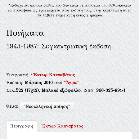
*Ενδέχεται κάποια βιβλία που δεν είναι σε απόθεμα στο βιβλιοπωλείο
να προκύψουν ως εξαντλημένα στον εκδότη τους, στην περίπτωση αυτή
θα λάβετε ενημέρωση εντός 2 ημερών
Ποιήματα
1943-1987: Συγκεντρωτική έκδοση
Συγγραφή:
·
Έκτωρ Κακναβάτος
Έκδοση:
Μάρτιος 2010
από
"Άγρα"
Σελ.:
522
(17χ12),
Μαλακό εξώφυλλο
, ISBN:
960-325-891-1
Θέμα:
"Νεοελληνική ποίηση"
Περιγραφή
Έκτωρ Κακναβάτος