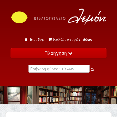
Είσοδος
Καλάθι αγορών:
Άδειο
Πλοήγηση
Αρχική
Κατάλογος
Νέα
Εκδηλώσεις
Επικοινωνία