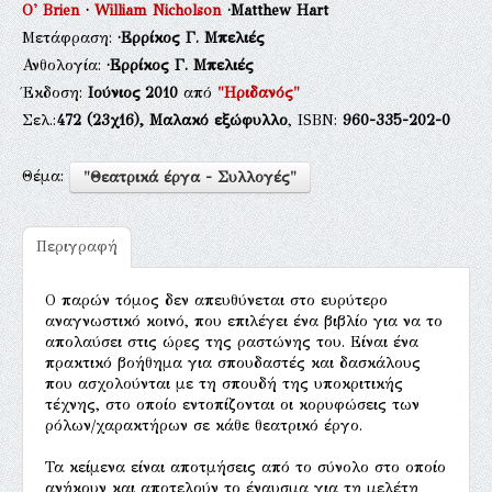
O' Brien
·
William Nicholson
·Matthew Hart
Μετάφραση:
·Ερρίκος Γ. Μπελιές
Ανθολογία:
·Ερρίκος Γ. Μπελιές
Έκδοση:
Ιούνιος 2010
από
"Ηριδανός"
Σελ.:
472
(23χ16),
Μαλακό εξώφυλλο
, ISBN:
960-335-202-0
Θέμα:
"Θεατρικά έργα - Συλλογές"
Περιγραφή
Ο παρών τόμος δεν απευθύνεται στο ευρύτερο
αναγνωστικό κοινό, που επιλέγει ένα βιβλίο για να το
απολαύσει στις ώρες της ραστώνης του. Είναι ένα
πρακτικό βοήθημα για σπουδαστές και δασκάλους
που ασχολούνται με τη σπουδή της υποκριτικής
τέχνης, στο οποίο εντοπίζονται οι κορυφώσεις των
ρόλων/χαρακτήρων σε κάθε θεατρικό έργο.
Τα κείμενα είναι αποτμήσεις από το σύνολο στο οποίο
ανήκουν και αποτελούν το έναυσμα για τη μελέτη