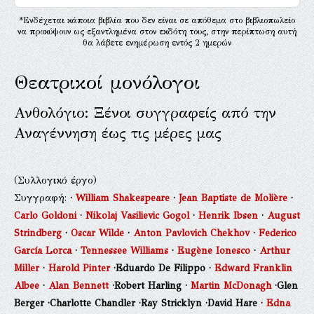
*Ενδέχεται κάποια βιβλία που δεν είναι σε απόθεμα στο βιβλιοπωλείο
να προκύψουν ως εξαντλημένα στον εκδότη τους, στην περίπτωση αυτή
θα λάβετε ενημέρωση εντός 2 ημερών
Θεατρικοί μονόλογοι
Ανθολόγιο: Ξένοι συγγραφείς από την
Αναγέννηση έως τις μέρες μας
(Συλλογικό έργο)
Συγγραφή:
·
William Shakespeare
·
Jean Baptiste de Molière
·
Carlo Goldoni
·
Nikolaj Vasilievic Gogol
·
Henrik Ibsen
·
August
Strindberg
·
Oscar Wilde
·
Anton Pavlovich Chekhov
·
Federico
García Lorca
·
Tennessee Williams
·
Eugène Ionesco
·
Arthur
Miller
·
Harold Pinter
·Eduardo De Filippo
·
Edward Franklin
Albee
·
Alan Bennett
·Robert Harling
·
Martin McDonagh
·Glen
Berger
·Charlotte Chandler
·Ray Stricklyn
·David Hare
·
Edna