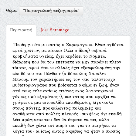
Θέμα:
"Πορτογαλική πεζογραφία"
Περιγραφή
José Saramago
"Περίεργο άτομο αυτός ο Σαραμάγκου. Είναι ογδόντα
εφτά χρόνων, με κάποια (λέει ο ίδιος) σοβαρά
προβλήματα υγείας, έχει κερδίσει το Νόμπελ,
διάκριση που θα του επέτρεπε να μην παράγει πλέον
τίποτα, αφού έτσι κι αλλιώς έχει εξασφαλισμένη την
είσοδό του στο Πάνθεον (ο δύσκολος Χάρολντ
Μπλουμ τον χαρακτήρισε ως τον -πιο ταλαντούχο
μυθιστοριογράφο που βρίσκεται ακόμα εν ζωή, έναν
από τους τελευταίους τιτάνες ενός λογοτεχνικού
γένους υπό εξαφάνιση-), και νάτος που αρχίζει να
γράφει σε μια ιστοσελίδα επιτιθέμενος λίγο-πολύ
στους πάντες, προκαλώντας πολεμικές και
αναθέματα από πολλές πλευρές -συνήθως όχι επειδή
λέει πράγματα που δεν θα έπρεπε να πει, αλλά
επειδή δεν χάνει τον καιρό του για να μετρήσει τα
λόγια του- κι ίσως αυτός ακριβώς να ήταν ο σκοπός