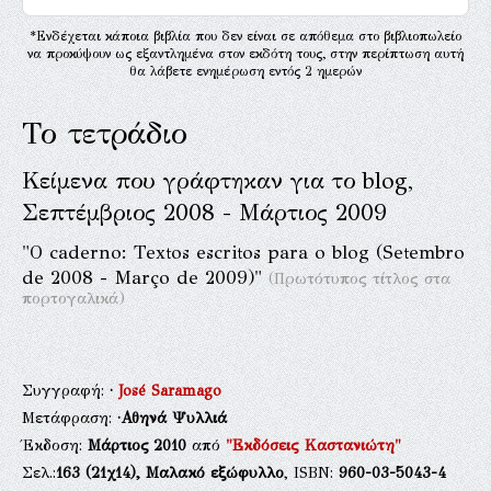
*Ενδέχεται κάποια βιβλία που δεν είναι σε απόθεμα στο βιβλιοπωλείο
να προκύψουν ως εξαντλημένα στον εκδότη τους, στην περίπτωση αυτή
θα λάβετε ενημέρωση εντός 2 ημερών
Το τετράδιο
Κείμενα που γράφτηκαν για το blog,
Σεπτέμβριος 2008 - Μάρτιος 2009
"O caderno: Textos escritos para o blog (Setembro
de 2008 - Março de 2009)"
(Πρωτότυπος τίτλος στα
πορτογαλικά)
Συγγραφή:
·
José Saramago
Μετάφραση:
·Αθηνά Ψυλλιά
Έκδοση:
Μάρτιος 2010
από
"Εκδόσεις Καστανιώτη"
Σελ.:
163
(21χ14),
Μαλακό εξώφυλλο
, ISBN:
960-03-5043-4