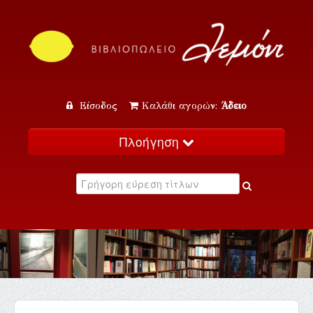
Είσοδος
Καλάθι αγορών:
Άδειο
Πλοήγηση
Αρχική
Κατάλογος
Νέα
Εκδηλώσεις
Επικοινωνία