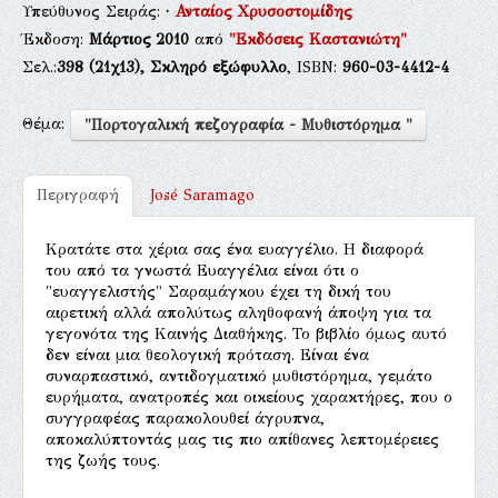
Υπεύθυνος Σειράς:
·
Ανταίος Χρυσοστομίδης
Έκδοση:
Μάρτιος 2010
από
"Εκδόσεις Καστανιώτη"
Σελ.:
398
(21χ13),
Σκληρό εξώφυλλο
, ISBN:
960-03-4412-4
Θέμα:
"Πορτογαλική πεζογραφία - Μυθιστόρημα "
Περιγραφή
José Saramago
Κρατάτε στα χέρια σας ένα ευαγγέλιο. Η διαφορά
του από τα γνωστά Ευαγγέλια είναι ότι ο
"ευαγγελιστής" Σαραμάγκου έχει τη δική του
αιρετική αλλά απολύτως αληθοφανή άποψη για τα
γεγονότα της Καινής Διαθήκης. Το βιβλίο όμως αυτό
δεν είναι μια θεολογική πρόταση. Είναι ένα
συναρπαστικό, αντιδογματικό μυθιστόρημα, γεμάτο
ευρήματα, ανατροπές και οικείους χαρακτήρες, που ο
συγγραφέας παρακολουθεί άγρυπνα,
αποκαλύπτοντάς μας τις πιο απίθανες λεπτομέρειες
της ζωής τους.