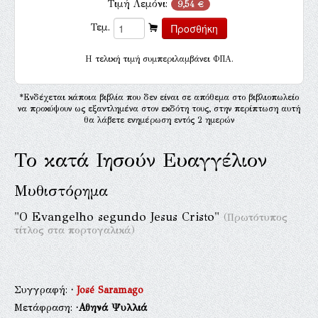
Τιμή Λεμόνι:
9,54 €
Τεμ.
H τελική τιμή συμπεριλαμβάνει ΦΠΑ.
*Ενδέχεται κάποια βιβλία που δεν είναι σε απόθεμα στο βιβλιοπωλείο
να προκύψουν ως εξαντλημένα στον εκδότη τους, στην περίπτωση αυτή
θα λάβετε ενημέρωση εντός 2 ημερών
Το κατά Ιησούν Ευαγγέλιον
Μυθιστόρημα
"O Evangelho segundo Jesus Cristo"
(Πρωτότυπος
τίτλος στα πορτογαλικά)
Συγγραφή:
·
José Saramago
Μετάφραση:
·Αθηνά Ψυλλιά