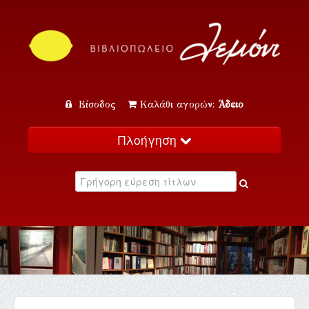
Είσοδος
Καλάθι αγορών:
Άδειο
Πλοήγηση
Αρχική
Κατάλογος
Νέα
Εκδηλώσεις
Επικοινωνία