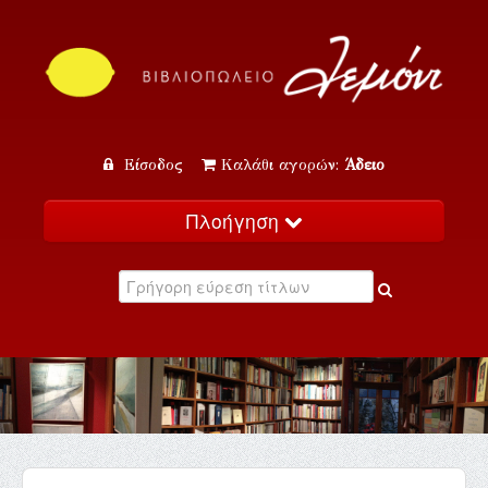
Είσοδος
Καλάθι αγορών:
Άδειο
Πλοήγηση
Αρχική
Κατάλογος
Νέα
Εκδηλώσεις
Επικοινωνία