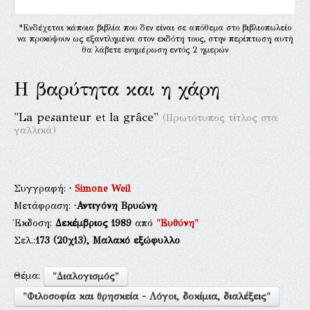
*Ενδέχεται κάποια βιβλία που δεν είναι σε απόθεμα στο βιβλιοπωλείο
να προκύψουν ως εξαντλημένα στον εκδότη τους, στην περίπτωση αυτή
θα λάβετε ενημέρωση εντός 2 ημερών
Η βαρύτητα και η χάρη
"La pesanteur et la grâce"
(Πρωτότυπος τίτλος στα
γαλλικά)
Συγγραφή:
·
Simone Weil
Μετάφραση:
·Αντιγόνη Βρυώνη
Έκδοση:
Δεκέμβριος 1989
από
"Ευθύνη"
Σελ.:
173
(20χ13),
Μαλακό εξώφυλλο
Θέμα:
"Διαλογισμός"
"Φιλοσοφία και θρησκεία - Λόγοι, δοκίμια, διαλέξεις"