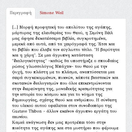
Περιγραφή
Simone Weil
[...] Μορφή προφητική του απολύτου της αγάπης,
μάρτυρας της ελευθερίας του Θεού, η Σιμόνη Βέιλ
μας άφησε δεκατέσσερα βιβλία, συγκροτημένα,
μερικά από αυτά, από τα χειρόγραφά της. Έτσι και
το βιβλίο που έλαβε τον εύγλωττο τίτλο. "Η βαρύτητα
και η χάρη". Σε μια άγρυπνη κατάσταση
"διαλογικότητας" -καθώς θα υποστήριζε ο σπουδαίος
ρώσος γλωσσολόγος Μπάχτιν- του Θεού με την
ψυχή, του πλάστη με το πλάσμα, αναπτύσσεται μια
σειρά συγκεκομμένων, πυκνών, κάποτε βιαστικών και
σκοτεινών διαλογισμών που όλοι επικεντρώνονται
στην διερεύνηση της, μοναδικής κρισιμότητας για
την ιστορία του κόσμου και για το νόημα της
δημιουργίας, σχέσης Θεού και ανθρώπου. Η σύνθεση
του υλικού αυτού οφείλεται στον συνοδοιπόρο της
Gustave Thibon - άλλον εκείνον άγρυπνο εργάτη του
αιωνίου.
Καμιά ανάγνωση δεν μας προτρέπει τόσο στην
ποιότητα της αγάπης και στα μυστήριο που φέρουμε