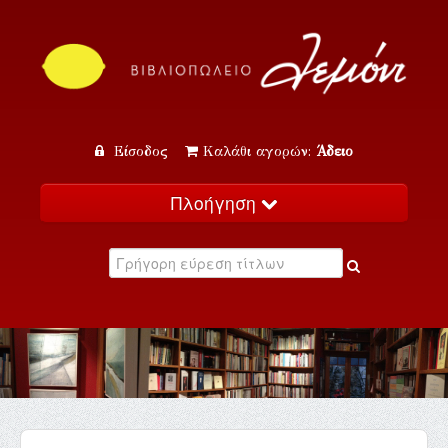
Είσοδος
Καλάθι αγορών:
Άδειο
Πλοήγηση
Αρχική
Κατάλογος
Νέα
Εκδηλώσεις
Επικοινωνία