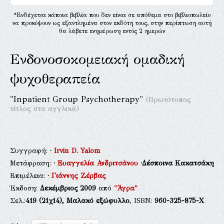
*Ενδέχεται κάποια βιβλία που δεν είναι σε απόθεμα στο βιβλιοπωλείο
να προκύψουν ως εξαντλημένα στον εκδότη τους, στην περίπτωση αυτή
θα λάβετε ενημέρωση εντός 2 ημερών
Ενδονοσοκομειακή ομαδική
ψυχοθεραπεία
"Inpatient Group Psychotherapy"
(Πρωτότυπος
τίτλος στα αγγλικά)
Συγγραφή:
·
Irvin D. Yalom
Μετάφραση:
·
Ευαγγελία Ανδριτσάνου
·Δέσποινα Κακατσάκη
Επιμέλεια:
·
Γιάννης Ζέρβας
Έκδοση:
Δεκέμβριος 2009
από
"Άγρα"
Σελ.:
419
(21χ14),
Μαλακό εξώφυλλο
, ISBN:
960-325-875-Χ