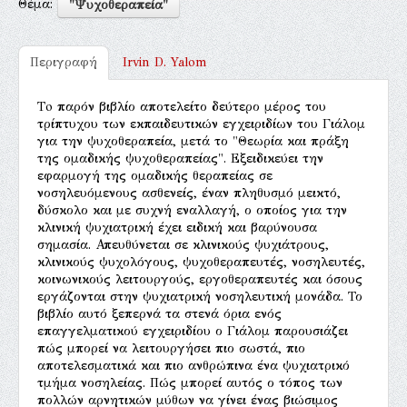
Θέμα:
"Ψυχοθεραπεία"
Περιγραφή
Irvin D. Yalom
Τo παρόν βιβλίο αποτελείτο δεύτερο μέρος του
τρίπτυχου των εκπαιδευτικών εγχειριδίων του Γιάλομ
για την ψυχοθεραπεία, μετά το "Θεωρία και πράξη
της ομαδικής ψυχοθεραπείας". Εξειδικεύει την
εφαρμογή της ομαδικής θεραπείας σε
νοσηλευόμενους ασθενείς, έναν πληθυσμό μεικτό,
δύσκολο και με συχνή εναλλαγή, ο οποίος για την
κλινική ψυχιατρική έχει ειδική και βαρύνουσα
σημασία. Απευθύνεται σε κλινικούς ψυχιάτρους,
κλινικούς ψυχολόγους, ψυχοθεραπευτές, νοσηλευτές,
κοινωνικούς λειτουργούς, εργοθεραπευτές και όσους
εργάζονται στην ψυχιατρική νοσηλευτική μονάδα. Το
βιβλίο αυτό ξεπερνά τα στενά όρια ενός
επαγγελματικού εγχειριδίου ο Γιάλομ παρουσιάζει
πώς μπορεί να λειτουργήσει πιο σωστά, πιο
αποτελεσματικά και πιο ανθρώπινα ένα ψυχιατρικό
τμήμα νοσηλείας. Πώς μπορεί αυτός ο τόπος των
πολλών αρνητικών μύθων να γίνει ένας βιώσιμος