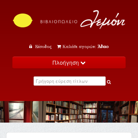
Είσοδος
Καλάθι αγορών:
Άδειο
Πλοήγηση
Αρχική
Κατάλογος
Νέα
Εκδηλώσεις
Επικοινωνία