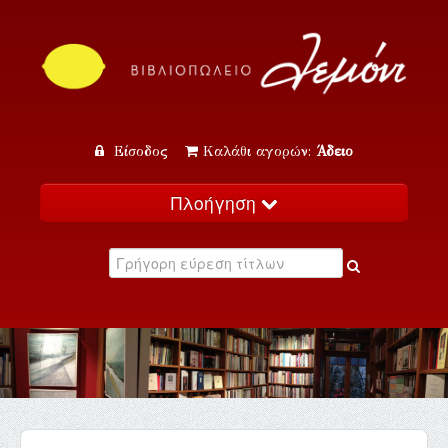
Είσοδος
Καλάθι αγορών:
Άδειο
Πλοήγηση
Αρχική
Κατάλογος
Νέα
Εκδηλώσεις
Επικοινωνία