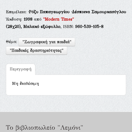
Επιμέλεια:
·Ρόζυ Παπαγεωργίου
·Δέσποινα Σαμουρκασόγλου
Έκδοση:
1998
από
"Modern Times"
(28χ20),
Μαλακό εξώφυλλο
, ISBN:
960-539-105-8
Θέμα:
"Ζωγραφική για παιδιά"
"Παιδικές δραστηριότητες"
Περιγραφή
Μη διαθέσιμη
Το βιβλιοπωλείο "Λεμόνι"