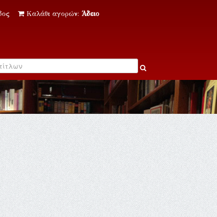
δος
Καλάθι αγορών:
Άδειο