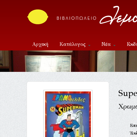
Αρχική
Κατάλογος
Νέα
Εκδ
Επικοινωνία
Sup
Χρωμα
Επι
Έκ