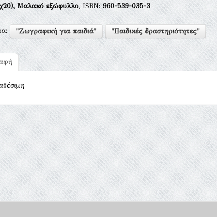
χ20),
Μαλακό εξώφυλλο
, ISBN:
960-539-035-3
μα:
"Ζωγραφική για παιδιά"
"Παιδικές δραστηριότητες"
ραφή
αθέσιμη