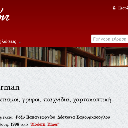
Είσο
ηλώσεις
erman
τισμοί, γρίφοι, παιχνίδια, χαρτοκοπτική
μέλεια:
·Ρόζυ Παπαγεωργίου
·Δέσποινα Σαμουρκασόγλου
δοση:
1998
από
"Modern Times"