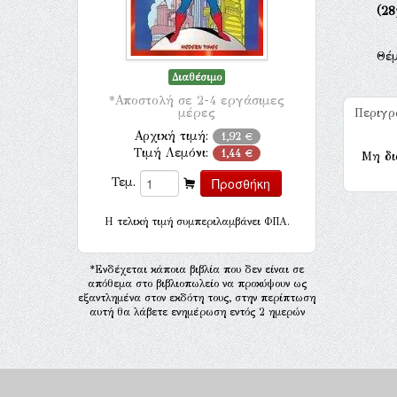
(28
Θέ
Διαθέσιμο
*Αποστολή σε 2-4 εργάσιμες
μέρες
Περιγ
Αρχική τιμή:
1,92 €
Τιμή Λεμόνι:
1,44 €
Μη δι
Τεμ.
H τελική τιμή συμπεριλαμβάνει ΦΠΑ.
*Ενδέχεται κάποια βιβλία που δεν είναι σε
απόθεμα στο βιβλιοπωλείο να προκύψουν ως
εξαντλημένα στον εκδότη τους, στην περίπτωση
αυτή θα λάβετε ενημέρωση εντός 2 ημερών