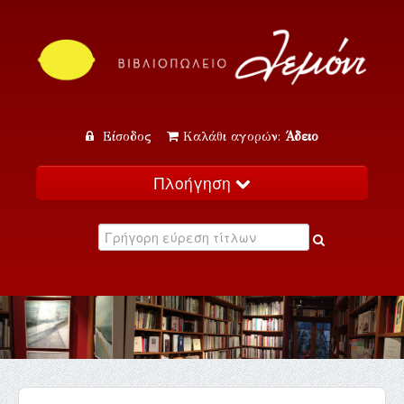
Είσοδος
Καλάθι αγορών:
Άδειο
Πλοήγηση
Αρχική
Κατάλογος
Νέα
Εκδηλώσεις
Επικοινωνία