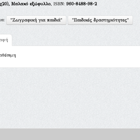
χ20),
Μαλακό εξώφυλλο
, ISBN:
960-8488-98-2
μα:
"Ζωγραφική για παιδιά"
"Παιδικές δραστηριότητες"
ραφή
αθέσιμη