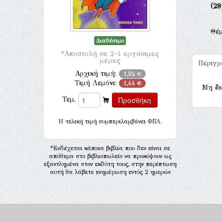
(28
Θέ
Διαθέσιμο
*Αποστολή σε 2-4 εργάσιμες
μέρες
Περιγ
Αρχική τιμή:
1,92 €
Τιμή Λεμόνι:
1,44 €
Μη δι
Τεμ.
H τελική τιμή συμπεριλαμβάνει ΦΠΑ.
*Ενδέχεται κάποια βιβλία που δεν είναι σε
απόθεμα στο βιβλιοπωλείο να προκύψουν ως
εξαντλημένα στον εκδότη τους, στην περίπτωση
αυτή θα λάβετε ενημέρωση εντός 2 ημερών