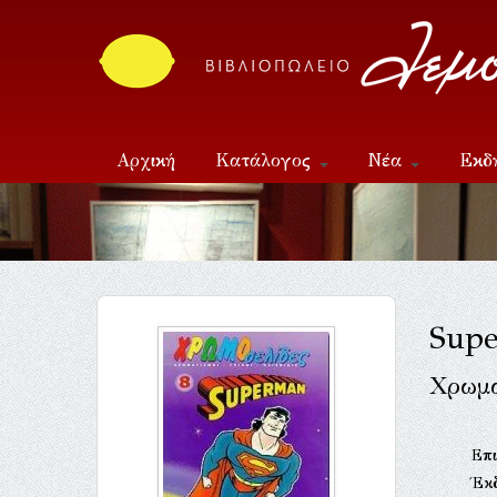
Αρχική
Κατάλογος
Νέα
Εκδ
Επικοινωνία
Sup
Χρωματ
Επι
Έκ