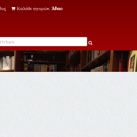
δος
Καλάθι αγορών:
Άδειο