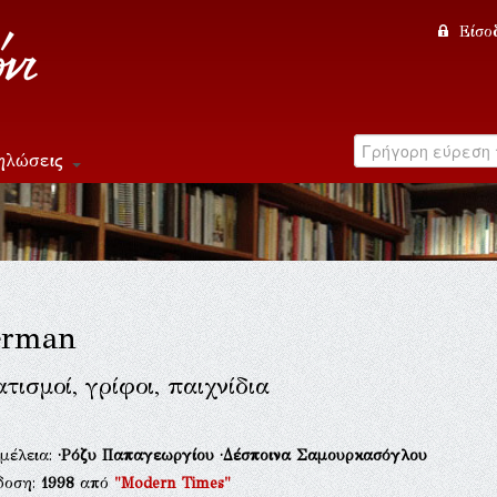
Είσο
ηλώσεις
erman
ισμοί, γρίφοι, παιχνίδια
μέλεια:
·Ρόζυ Παπαγεωργίου
·Δέσποινα Σαμουρκασόγλου
δοση:
1998
από
"Modern Times"