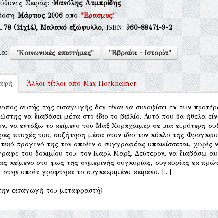
εύθυνος Σειράς:
·Μανόλης Λαμπρίδης
δοση:
Μάρτιος 2006
από
"Έρασμος"
.:
78
(21χ14),
Μαλακό εξώφυλλο
, ISBN:
960-88471-9-2
μα:
"Κοινωνικές επιστήμες"
"Εβραίοι - Ιστορία"
ραφή
Άλλοι τίτλοι από
Max Horkheimer
 Σκοπός αυτής της εισαγωγής δεν είναι να συνοψίσει εκ των προτέρ
ώστης να διαβάσει μέσα στο ίδιο το βιβλίο. Αυτό που θα ήθελα είνα
ν, να εντάξω το κείμενο του Μαξ Χορκχάιμερ σε μια ευρύτερη συ
ρες πτυχές του, συζήτηση μέσα στον ίδιο τον κύκλο της Φραγκφο
τικό πρόγονό της τον οποίον ο συγγραφέας υπαινίσσεται, χωρίς 
ραφο του δοκιμίου του: τον Καρλ Μαρξ. Δεύτερον, να διαβάσω α
ις κείμενο στο φως της σημερινής συγκυρίας, συγκυρίας εκ πρώ
η στην οποία γράφτηκε το συγκεκριμένο κείμενο. [...]
την εισαγωγή του μεταφραστή)