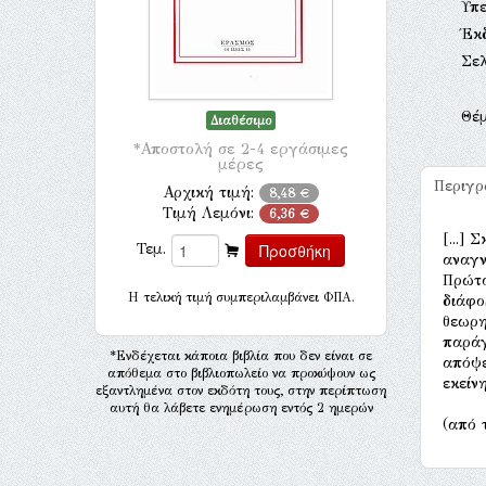
Υπ
Έκ
Σελ
Θέ
Διαθέσιμο
*Αποστολή σε 2-4 εργάσιμες
μέρες
Περιγ
Αρχική τιμή:
8,48 €
Τιμή Λεμόνι:
6,36 €
[...]
Τεμ.
αναγν
Πρώτο
H τελική τιμή συμπεριλαμβάνει ΦΠΑ.
διάφο
θεωρη
παράγ
*Ενδέχεται κάποια βιβλία που δεν είναι σε
απόψε
απόθεμα στο βιβλιοπωλείο να προκύψουν ως
εκείν
εξαντλημένα στον εκδότη τους, στην περίπτωση
αυτή θα λάβετε ενημέρωση εντός 2 ημερών
(από 