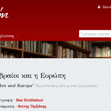
Είσο
ηλώσεις
βραίοι και η Ευρώπη
uden und Europa"
(Πρωτότυπος τίτλος στα γερμανικά)
γγραφή:
·
Max Horkheimer
τάφραση:
·
Φώτης Τερζάκης