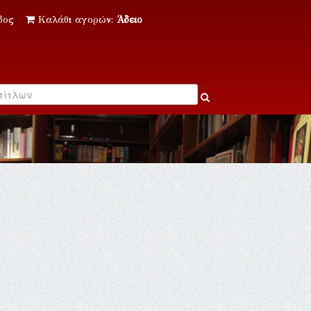
δος
Καλάθι αγορών:
Άδειο