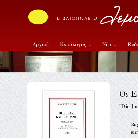
Αρχική
Κατάλογος
Νέα
Εκδ
Επικοινωνία
Οι Ε
"Die J
Συ
Με