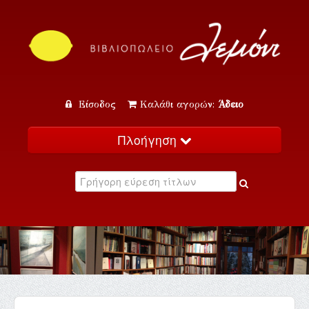
Είσοδος
Καλάθι αγορών:
Άδειο
Πλοήγηση
Αρχική
Κατάλογος
Νέα
Εκδηλώσεις
Επικοινωνία