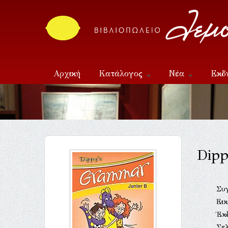
Αρχική
Κατάλογος
Νέα
Εκδ
Επικοινωνία
Dipp
Συ
Ει
Έκ
Σελ