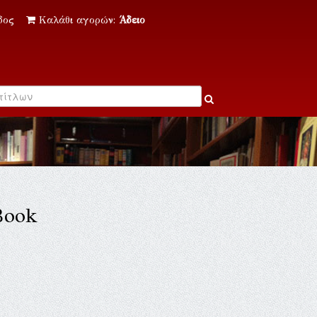
δος
Καλάθι αγορών:
Άδειο
Book