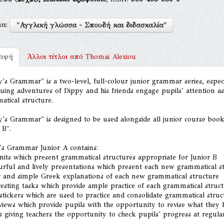
μα:
"Αγγλική γλώσσα - Σπουδή και διδασκαλία"
ραφή
Άλλοι τίτλοι από
Thomai Alexiou
's Grammar" is a two-level, full-colour junior grammar series, espec
uing adventures of Dippy and his friends engage pupils' attention as
tical structure.
y's Grammar" is designed to be used alongside all junior course boo
 B".
's Grammar Junior A contains:
nits which present grammatical structures appropriate for Junior B
urful and lively presentations which present each new grammatical s
ar and simple Greek explanations of each new grammatical structure
resting tasks which provide ample practice of each grammatical struc
stickers which are used to practice and consolidate grammatical struc
views which provide pupils with the opportunity to revise what they h
s giving teachers the opportunity to check pupils' progress at regular