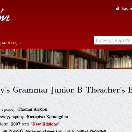
Είσο
ηλώσεις
y's Grammar Junior B Theacher's 
γγραφή:
·Thomai Alexiou
κονογράφιση:
·Κατερίνα Χρυσοχόου
δοση:
2007
από
"New Editions"
.:
96
(29χ21),
Μαλακό εξώφυλλο
, ISBN:
960-403-580-0