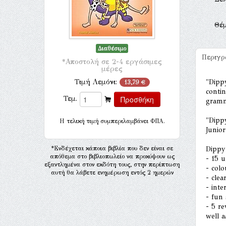
Θέ
Διαθέσιμο
Περιγ
*Αποστολή σε 2-4 εργάσιμες
μέρες
Τιμή Λεμόνι:
"Dippy
13,79 €
contin
Τεμ.
gramma
"Dipp
H τελική τιμή συμπεριλαμβάνει ΦΠΑ.
Junior
*Ενδέχεται κάποια βιβλία που δεν είναι σε
Dippy
απόθεμα στο βιβλιοπωλείο να προκύψουν ως
- 15 u
εξαντλημένα στον εκδότη τους, στην περίπτωση
- colo
αυτή θα λάβετε ενημέρωση εντός 2 ημερών
- cle
- inte
- fun 
- 5 re
well a