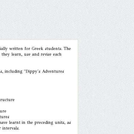
ially written for Greek students. The
 they learn, use and revise each
ks, including "Dippy's Adventures
tructure
ture
tures
ave learnt in the preceding units, as
 intervals.