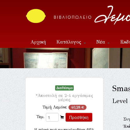
Αρχική
Κατάλογος
Νέα
Εκδ
Επικοινωνία
Smas
Διαθέσιμο
*Αποστολή σε 2-4 εργάσιμες
μέρες
Level
Τιμή Λεμόνι:
40,28 €
Τεμ.
Συ
Έκ
H τελική τιμή συμπεριλαμβάνει ΦΠΑ.