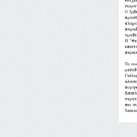
διαχε
σωματ
Ο Ίρβ
πρόσθ
πληρο
παραδ
ομαδι
Η "Θε
επιστ
περιε
Το ου
μεθόδ
Γιάλο
κλασι
πυρην
Επιπλ
στρατ
πιο σ
Samue