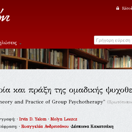
Είσο
ηλώσεις
ία και πράξη της ομαδικής ψυχοθ
heory and Practice of Group Psychotherapy"
(Πρωτότυπος
γγραφή:
·
Irvin D. Yalom
·
Molyn Leszcz
τάφραση:
·
Ευαγγελία Ανδριτσάνου
·Δέσποινα Κακατσάκη