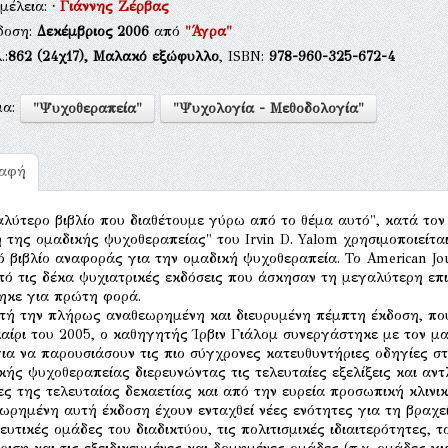
μέλεια:
·
Γιάννης Ζέρβας
δοση:
Δεκέμβριος 2006
από
"Άγρα"
.:
862
(24χ17),
Μαλακό εξώφυλλο
, ISBN:
978-960-325-672-4
μα:
"Ψυχοθεραπεία"
"Ψυχολογία - Μεθοδολογία"
ραφή
αλύτερο βιβλίο που διαθέτουμε γύρω από το θέμα αυτό", κατά τον
 της ομαδικής ψυχοθεραπείας" του Irvin D. Yalom χρησιμοποιείται
ό βιβλίο αναφοράς για την ομαδική ψυχοθεραπεία. Το Αmerican Jou
πό τις δέκα ψυχιατρικές εκδόσεις που άσκησαν τη μεγαλύτερη επι
ηκε για πρώτη φορά.
υτή την πλήρως αναθεωρημένη και διευρυμένη πέμπτη έκδοση, πο
αίρι του 2005, ο καθηγητής Ίρβιν Γιάλομ συνεργάστηκε με τον μ
για να παρουσιάσουν τις πιο σύγχρονες κατευθυντήριες οδηγίες σ
κής ψυχοθεραπείας διερευνώντας τις τελευταίες εξελίξεις και αν
ες της τελευταίας δεκαετίας και από την ευρεία προσωπική κλινι
ωρημένη αυτή έκδοση έχουν ενταχθεί νέες ενότητες για τη βραχεί
ευτικές ομάδες του διαδικτύου, τις πολιτισμικές ιδιαιτερότητες, 