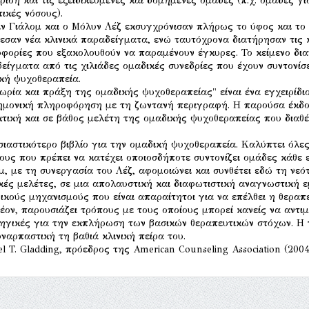
ίριση και τις εξειδικευμένες και δομημένες ομάδες (π.χ. ομάδες γι
ικές νόσους).
ιν Γιάλομ και ο Μόλυν Λέζ εκσυγχρόνισαν πλήρως το ύφος και το
εσαν νέα κλινικά παραδείγματα, ενώ ταυτόχρονα διατήρησαν τις κ
φορίες που εξακολουθούν να παραμένουν έγκυρες. Το κείμενο δια
είγματα από τις χιλιάδες ομαδικές συνεδρίες που έχουν συντονίσε
κή ψυχοθεραπεία.
ωρία και πράξη της ομαδικής ψυχοθεραπείας" είναι ένα εγχειρίδι
ημονική πληροφόρηση με τη ζωντανή περιγραφή. Η παρούσα έκδο
κτική και σε βάθος μελέτη της ομαδικής ψυχοθεραπείας που διαθ
σιαστικότερο βιβλίο για την ομαδική ψυχοθεραπεία. Καλύπτει όλες
ους που πρέπει να κατέχει οποιοσδήποτε συντονίζει ομάδες κάθε ε
μ, με τη συνεργασία του Λέζ, αφομοιώνει και συνθέτει εδώ τη νεό
κές μελέτες, σε μια απολαυστική και διαφωτιστική αναγνωστική ε
ικούς μηχανισμούς που είναι απαραίτητοι για να επέλθει η θεραπ
έον, παρουσιάζει τρόπους με τους οποίους μπορεί κανείς να αντι
ηγικές για την εκπλήρωση των βασικών θεραπευτικών στόχων. Η
υναρπαστική τη βαθιά κλινική πείρα του.
l T. Gladding, πρόεδρος της American Counseling Association (200