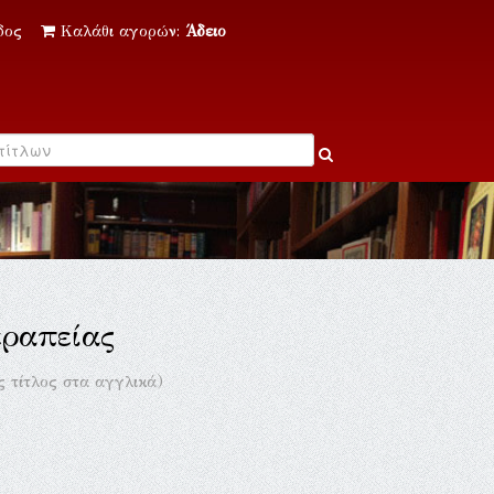
δος
Καλάθι αγορών:
Άδειο
εραπείας
 τίτλος στα αγγλικά)