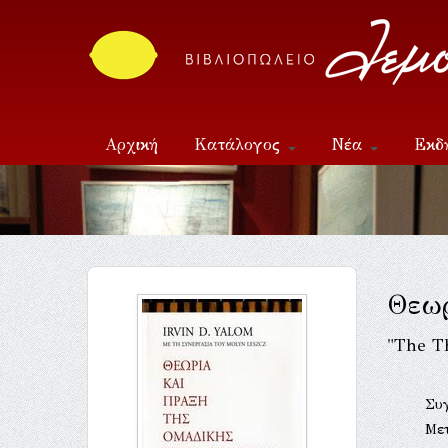
Αρχική
Κατάλογος
Νέα
Εκδ
Επικοινωνία
Θεωρ
"The T
Συ
Με