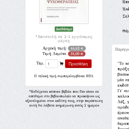
Επι
Έκ
Σελ
Διαθέσιμο
Θέ
*Αποστολή σε 2-4 εργάσιμες
μέρες
Αρχική τιμή:
44,42 €
Περιγ
Τιμή Λεμόνι:
31,09 €
Τεμ.
"To κ
πράξη
βασικ
H τελική τιμή συμπεριλαμβάνει ΦΠΑ.
μία α
εκδόθ
Γι' α
*Ενδέχεται κάποια βιβλία που δεν είναι σε
καλοκ
απόθεμα στο βιβλιοπωλείο να προκύψουν ως
εξαντλημένα στον εκδότη τους, στην περίπτωση
Λέζ, 
αυτή θα λάβετε ενημέρωση εντός 2 ημερών
ομαδι
έρευν
αναθε
θεραπ