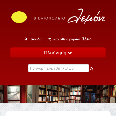
Είσοδος
Καλάθι αγορών:
Άδειο
Πλοήγηση
Αρχική
Κατάλογος
Νέα
Εκδηλώσεις
Επικοινωνία