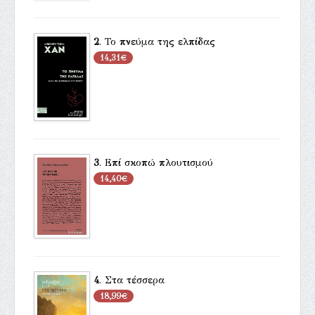
2
.
Το πνεύμα της ελπίδας
14,31€
3
.
Επί σκοπώ πλουτισμού
14,40€
4
.
Στα τέσσερα
18,99€