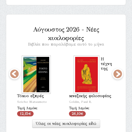
Αύγουστος 2026 - Νέες
κυκλοφορίες
Βιβλία που παραλάβαμε αυτό το μήνα
Η
τέχνη
της
Τόκυο εξπρές
κινεζικής φιλοσοφίας
14,4
Seicho Matsumoto
Goldin, Paul R.
Τιμή Λεμόνι:
Τιμή Λεμόνι:
12,15€
26,10€
Όλες οι νέες κυκλοφορίες εδώ