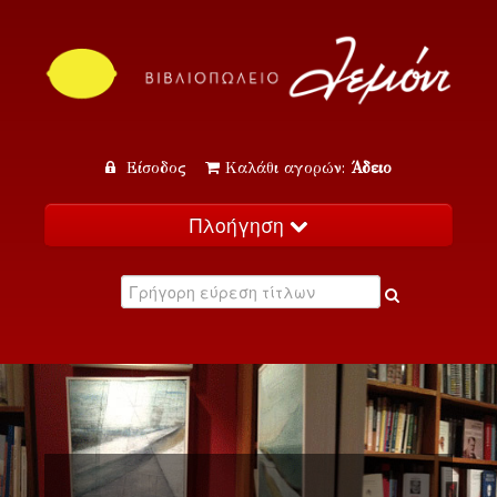
Είσοδος
Καλάθι αγορών:
Άδειο
Πλοήγηση
Αρχική
Κατάλογος
Νέα
Εκδηλώσεις
Επικοινωνία